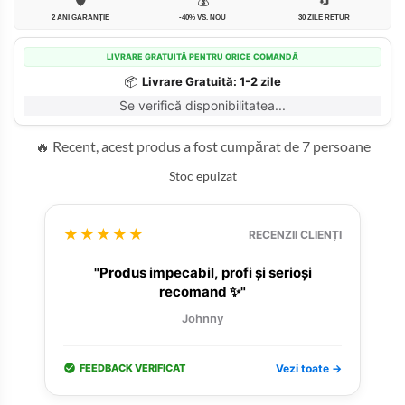
🛡️
💰
🔄
2 ANI GARANȚIE
-40% VS. NOU
30 ZILE RETUR
LIVRARE GRATUITĂ PENTRU ORICE COMANDĂ
📦
Livrare Gratuită: 1-2 zile
Se verifică disponibilitatea...
🔥 Recent, acest produs a fost cumpărat de 7 persoane
Stoc epuizat
★★★★★
RECENZII CLIENȚI
"Produs impecabil, profi și serioși
recomand ✨"
Johnny
FEEDBACK VERIFICAT
Vezi toate →