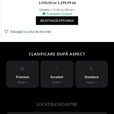
1.500,00
lei
1.299,99
lei
Livrare:
1-3 zile lucrătoare
🚚 Transport Gratuit
SELECTEAZĂ OPȚIUNILE
Adaugă la Lista de dorințe
CLASIFICARE DUPĂ ASPECT
💎
✨
📱
Premium
Excelent
Standard
Detalii →
Detalii →
Detalii →
LOCAȚIILE NOASTRE