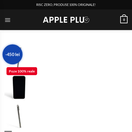
RISC ZERO, PRODUSE 100% ORIGINALE!
0
-450 lei
Poze 100% reale