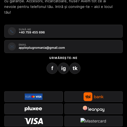
cu garanție. Accesorii, încărcătoare, huse? Avem tot ce ai
nevoie pentru telefonul tău. Intră și convinge-te – aici e locul
tău!
SUNĂ-NE
📞
+40 759 455 696
EMAIL
✉️
appleplugromania@gmail.com
URMĂREȘTE-NE
f
ig
tk