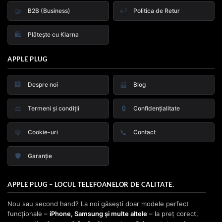
🤝
↩️
B2B (Business)
Politica de Retur
🛍️
Plătește cu Klarna
APPLE PLUG
🏢
📰
Despre noi
Blog
⚖️
🔒
Termeni și condiții
Confidențialitate
🍪
📞
Cookie-uri
Contact
🛡️
Garanție
APPLE PLUG – LOCUL TELEFOANELOR DE CALITATE.
Nou sau second hand? La noi găsești doar modele perfect
funcționale –
iPhone, Samsung și multe altele
– la preț corect,