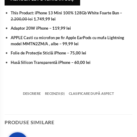
This Product: iPhone 13 Mini 100% 128Gb White Foarte Bun
–
2.200,00
lei
1.749,99
lei
Adaptor 20W iPhone
–
119,99
lei
APPLE Casti cu microfon pe fir Apple EarPods cu mufa Lightning
model MMTN2ZM/A , albe
–
99,99
lei
Folie de Protecție Sticlă iPhone
–
75,00
lei
Husă Silicon Transparentă iPhone
–
60,00
lei
DESCRIERE
RECENZII (0)
CLASIFICARE DUPĂ ASPECT
PRODUSE SIMILARE