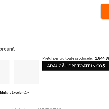
mpreună
Prețul pentru toate produsele:
1.844,9
ADAUGĂ-LE PE TOATE ÎN COȘ
+
idnight Excelentă
–