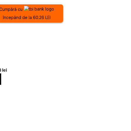
Cumpără cu
începând de la 60.26 LEI
8
lei