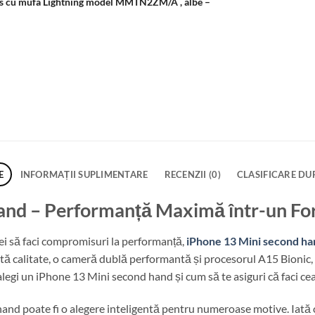
ods cu mufa Lightning model MMTN2ZM/A , albe
–
.
E
INFORMAȚII SUPLIMENTARE
RECENZII (0)
CLASIFICARE DU
and – Performanță Maximă într-un F
rei să faci compromisuri la performanță,
iPhone 13 Mini second ha
 calitate, o cameră dublă performantă și procesorul A15 Bionic, to
egi un iPhone 13 Mini second hand și cum să te asiguri că faci cea
and poate fi o alegere inteligentă pentru numeroase motive. Iată c