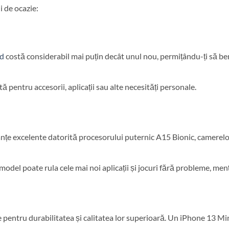
 de ocazie:
nd
costă considerabil mai puțin decât unul nou, permițându-ți să ben
tă pentru accesorii, aplicații sau alte necesități personale.
țe excelente datorită procesorului puternic A15 Bionic, camerelo
model poate rula cele mai noi aplicații și jocuri fără probleme, men
entru durabilitatea și calitatea lor superioară. Un iPhone 13 Mini f