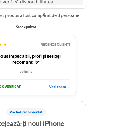
 verifică disponibilitatea...
est produs a fost cumpărat de 3 persoane
Stoc epuizat
★★
RECENZII CLIENȚI
dus impecabil, profi și serioși
recomand ✨"
Johnny
CK VERIFICAT
Vezi toate →
Pachet recomandat
ejează-ți noul iPhone