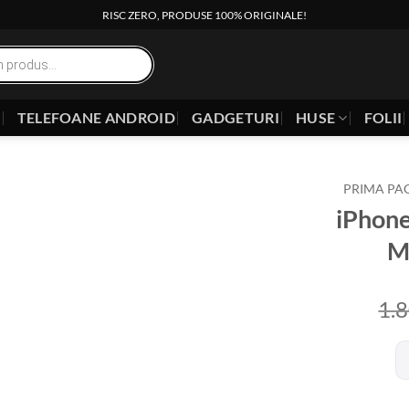
RISC ZERO, PRODUSE 100% ORIGINALE!
E
TELEFOANE ANDROID
GADGETURI
HUSE
FOLII
PRIMA PA
iPhon
M
1.