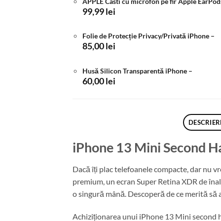
APPLE Casti cu microfon pe fir Apple EarP
fost:
1.599,99 lei
99,99
lei
1.800,00 lei.
Folie de Protecție Privacy/Privată iPhone
–
85,00
lei
Husă Silicon Transparentă iPhone
–
60,00
lei
DESCRIER
iPhone 13 Mini Second H
Dacă îți plac telefoanele compacte, dar nu v
premium, un ecran Super Retina XDR de înaltă
o singură mână. Descoperă de ce merită să al
Achiziționarea unui iPhone 13 Mini second h