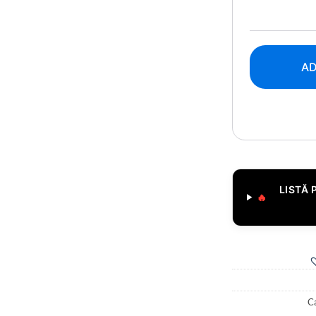
AD
LISTĂ 
🔥
Ca