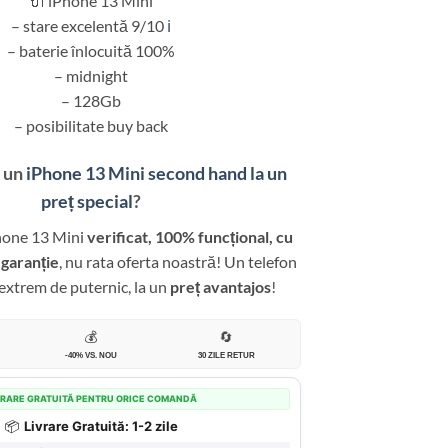
🔌 iPhone 13 Mini
– stare excelentă 9/10
ℹ️
– baterie înlocuită 100%
– midnight
– 128Gb
– posibilitate buy back
 un
iPhone 13 Mini second hand la un
preț special
?
hone 13 Mini
verificat, 100% funcțional, cu
 garanție
, nu rata oferta noastră! Un telefon
extrem de puternic, la un
preț avantajos
!
💰
🔄
-40% VS. NOU
30 ZILE RETUR
VRARE GRATUITĂ PENTRU ORICE COMANDĂ
📦
Livrare Gratuită: 1-2 zile