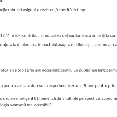
ou.
ția robustă asigură o rezistență sporită în timp.
 Mini S.H, contribui la reducerea deșeurilor electronice și la con
e ajută la diminuarea impactului asupra mediului și la promovarea u
logia de top să fie mai accesibilă pentru un public mai larg, per
ală pentru cei care doresc să experimenteze un iPhone pentru prima
o decizie inteligentă și benefică din multiple perspective. Economi
ologia avansată mai accesibilă.