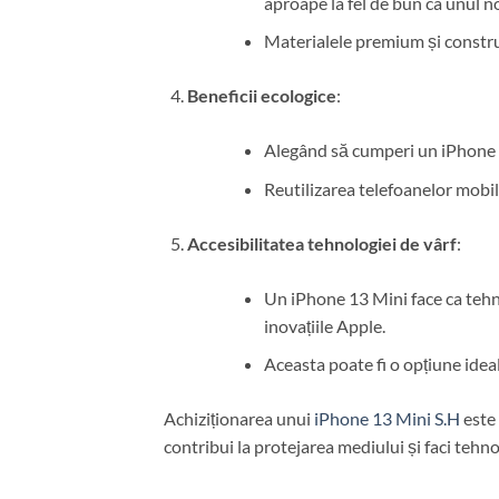
aproape la fel de bun ca unul n
Materialele premium și construc
Beneficii ecologice
:
Alegând să cumperi un iPhone 13
Reutilizarea telefoanelor mobil
Accesibilitatea tehnologiei de vârf
:
Un iPhone 13 Mini face ca tehno
inovațiile Apple.
Aceasta poate fi o opțiune ide
Achiziționarea unui
iPhone 13 Mini S.H
este 
contribui la protejarea mediului și faci tehn