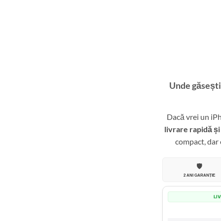
Unde găsești
Dacă vrei un iP
livrare rapidă și
compact, dar 
🛡️
2 ANI GARANȚIE
LI