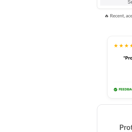
Se
🔥 Recent, ac
★★★
"Pro
FEEDBA
Prot