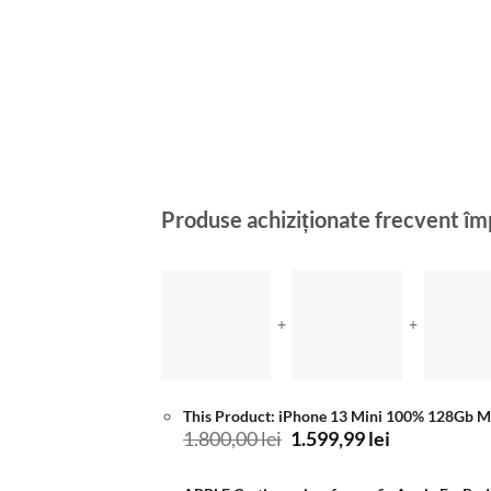
Produse achiziționate frecvent î
+
+
This Product: iPhone 13 Mini 100% 128Gb M
Prețul
Prețul
1.800,00
lei
1.599,99
lei
inițial
curent
a
este: