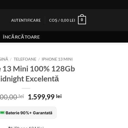
0
AUTENTIFICARE
COȘ /
0,00
LEI
ÎNCĂRCĂTOARE
GINĂ
/
TELEFOANE
/
IPHONE 13 MINI
e 13 Mini 100% 128Gb
idnight Excelentă
Prețul
Prețul
800,00
1.599,99
lei
lei
inițial
curent
a
este:
Baterie 90%+ Garantată
fost:
1.599,99 lei.
1.800,00 lei.