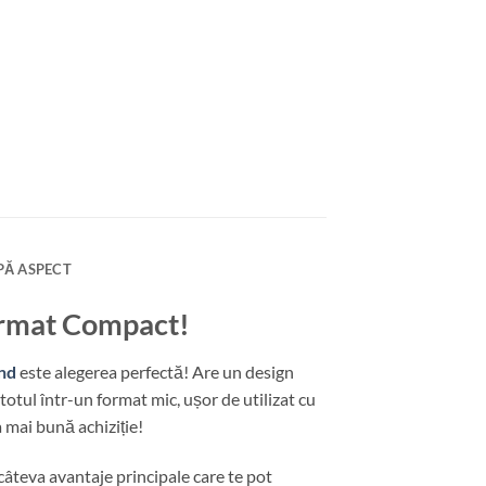
PĂ ASPECT
ormat Compact!
nd
este alegerea perfectă! Are un design
tul într-un format mic, ușor de utilizat cu
 mai bună achiziție!
âteva avantaje principale care te pot