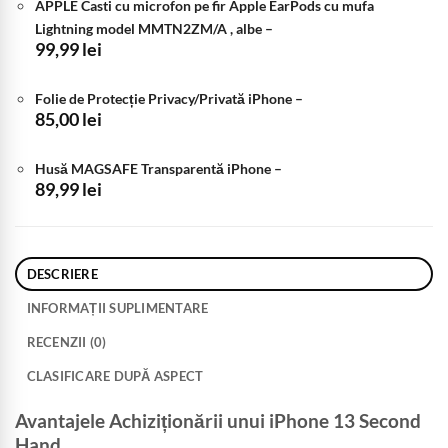
APPLE Casti cu microfon pe fir Apple EarPods cu mufa
Lightning model MMTN2ZM/A , albe
–
99,99
lei
Folie de Protecție Privacy/Privată iPhone
–
85,00
lei
Husă MAGSAFE Transparentă iPhone
–
89,99
lei
DESCRIERE
INFORMAȚII SUPLIMENTARE
RECENZII (0)
CLASIFICARE DUPĂ ASPECT
Avantajele Achiziționării unui iPhone 13 Second
Hand