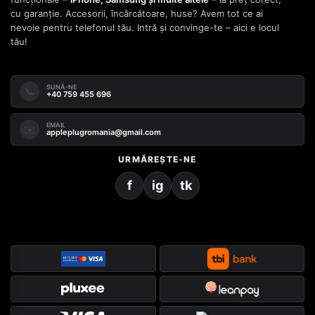
cu garanție. Accesorii, încărcătoare, huse? Avem tot ce ai
nevoie pentru telefonul tău. Intră și convinge-te – aici e locul
tău!
SUNĂ-NE
📞
+40 759 455 696
EMAIL
✉️
appleplugromania@gmail.com
URMĂREȘTE-NE
f
ig
tk