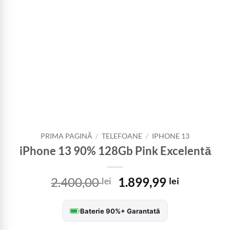
PRIMA PAGINĂ
/
TELEFOANE
/
IPHONE 13
iPhone 13 90% 128Gb Pink Excelentă
Prețul
Prețul
2.400,00
1.899,99
lei
lei
inițial
curent
a
este:
Baterie 90%+ Garantată
fost:
1.899,99 