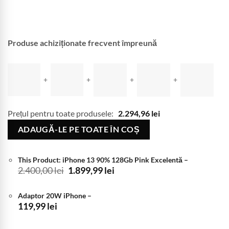
Produse achiziționate frecvent împreună
+
+
+
+
Prețul pentru toate produsele:
2.294,96
lei
ADAUGĂ-LE PE TOATE ÎN COȘ
This Product: iPhone 13 90% 128Gb Pink Excelentă
–
Prețul
Prețul
2.400,00
lei
1.899,99
lei
inițial
curent
a
este:
Adaptor 20W iPhone
–
fost:
1.899,99 lei.
119,99
lei
2.400,00 lei.