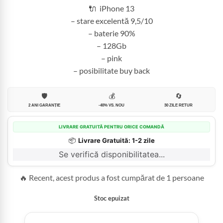
2.400,00 lei.
🔌 iPhone 13
– stare excelentă 9,5/10
– baterie 90%
– 128Gb
– pink
– posibilitate buy back
🛡️
💰
🔄
2 ANI GARANȚIE
-40% VS. NOU
30 ZILE RETUR
LIVRARE GRATUITĂ PENTRU ORICE COMANDĂ
📦
Livrare Gratuită: 1-2 zile
Se verifică disponibilitatea...
🔥 Recent, acest produs a fost cumpărat de 1 persoane
Stoc epuizat