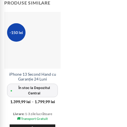
PRODUSE SIMILARE
-150 lei
iPhone 13 Second Hand cu
Garanție 24 Luni
În stoc la Depozitul
•
Central
Interval
1.399,99
lei
–
1.799,99
lei
de
prețuri:
1.399,99 lei
Livrare:
1-3 zile lucrătoare
până
🚚 Transport Gratuit
la
1.799,99 lei