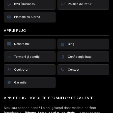
🤝
↩️
B2B (Business)
Politica de Retur
🛍️
Plătește cu Klarna
APPLE PLUG
🏢
📰
Despre noi
Blog
⚖️
🔒
Termeni și condiții
Confidențialitate
🍪
📞
Cookie-uri
Contact
🛡️
Garanție
APPLE PLUG – LOCUL TELEFOANELOR DE CALITATE.
Nou sau second hand? La noi găsești doar modele perfect
funcționale –
iPhone, Samsung și multe altele
– la preț corect,