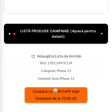
LISTĂ PRODUSE CAMPANIE (Apasă pentru
🔥
▼
detalii)
Adaugă la Lista de dorințe
SKU:
1301;144/9;134
Categorie:
iPhone 13
Etichetă:
Seria IPhone 13
Cumpără cu
începând de la 70.92 LEI