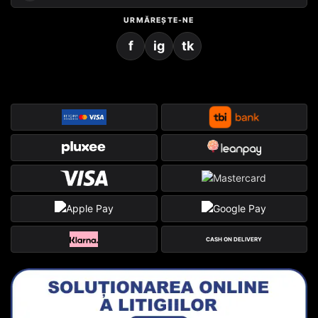
URMĂREȘTE-NE
f
ig
tk
CASH ON DELIVERY