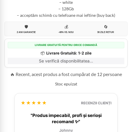
– white
– 128Gb
– acceptăm schimb cu telefoane mai ieftine (buy back)
🛡️
💰
🔄
2 ANI GARANȚIE
-40% VS. NOU
30 ZILE RETUR
LIVRARE GRATUITĂ PENTRU ORICE COMANDĂ
📦
Livrare Gratuită: 1-2 zile
Se verifică disponibilitatea...
🔥 Recent, acest produs a fost cumpărat de 12 persoane
Stoc epuizat
★★★★★
RECENZII CLIENȚI
"Produs impecabil, profi și serioși
recomand ✨"
Johnny