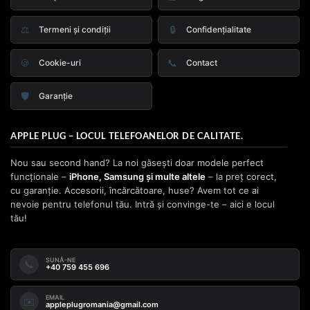
⚖️
🔒
Termeni și condiții
Confidențialitate
🍪
📞
Cookie-uri
Contact
🛡️
Garanție
APPLE PLUG – LOCUL TELEFOANELOR DE CALITATE.
Nou sau second hand? La noi găsești doar modele perfect
funcționale –
iPhone, Samsung și multe altele
– la preț corect,
cu garanție. Accesorii, încărcătoare, huse? Avem tot ce ai
nevoie pentru telefonul tău. Intră și convinge-te – aici e locul
tău!
SUNĂ-NE
📞
+40 759 455 696
EMAIL
✉️
appleplugromania@gmail.com