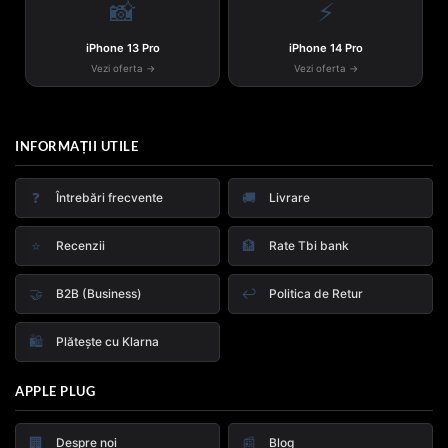
📸
⚡
iPhone 13 Pro
iPhone 14 Pro
Vezi oferta →
Vezi oferta →
INFORMAȚII UTILE
❓
🚚
Întrebări frecvente
Livrare
⭐
🏦
Recenzii
Rate Tbi bank
🤝
↩️
B2B (Business)
Politica de Retur
🛍️
Plătește cu Klarna
APPLE PLUG
🏢
📰
Despre noi
Blog