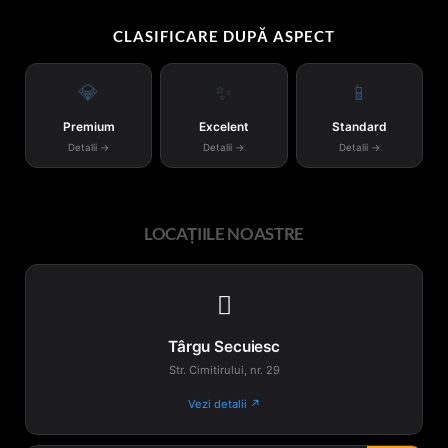
CLASIFICARE DUPĂ ASPECT
💎
✨
📱
Premium
Excelent
Standard
Detalii →
Detalii →
Detalii →
LOCAȚIILE NOASTRE

Târgu Secuiesc
Str. Cimitirului, nr. 29
Vezi detalii ↗