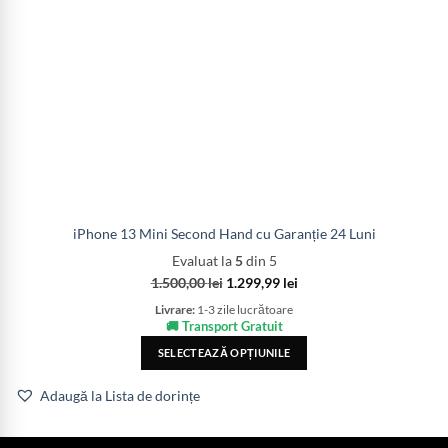
iPhone 13 Mini Second Hand cu Garanție 24 Luni
Evaluat la
5
din 5
1.500,00
lei
1.299,99
lei
Livrare:
1-3 zile lucrătoare
🚚 Transport Gratuit
SELECTEAZĂ OPȚIUNILE
Adaugă la Lista de dorințe