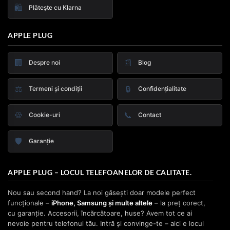
🛍️
Plătește cu Klarna
APPLE PLUG
🏢
📰
Despre noi
Blog
⚖️
🔒
Termeni și condiții
Confidențialitate
🍪
📞
Cookie-uri
Contact
🛡️
Garanție
APPLE PLUG – LOCUL TELEFOANELOR DE CALITATE.
Nou sau second hand? La noi găsești doar modele perfect
funcționale –
iPhone, Samsung și multe altele
– la preț corect,
cu garanție. Accesorii, încărcătoare, huse? Avem tot ce ai
nevoie pentru telefonul tău. Intră și convinge-te – aici e locul