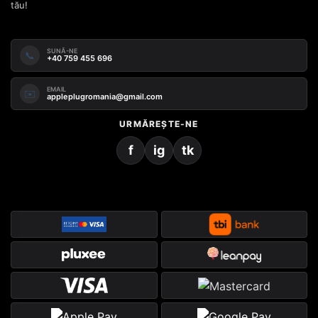
tău!
SUNĂ-NE
📞
+40 759 455 696
EMAIL
✉️
appleplugromania@gmail.com
URMĂREȘTE-NE
f
ig
tk