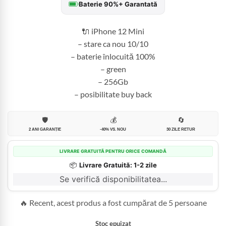
Baterie 90%+ Garantată
fost:
1.599,99 
1.800,00 lei.
🔌 iPhone 12 Mini
– stare ca nou 10/10
– baterie înlocuită 100%
– green
– 256Gb
– posibilitate buy back
🛡️
💰
🔄
2 ANI GARANȚIE
-40% VS. NOU
30 ZILE RETUR
LIVRARE GRATUITĂ PENTRU ORICE COMANDĂ
📦
Livrare Gratuită: 1-2 zile
Se verifică disponibilitatea...
🔥 Recent, acest produs a fost cumpărat de 5 persoane
Stoc epuizat