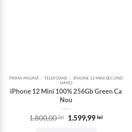
PRIMA PAGINĂ
/
TELEFOANE
/
IPHONE 12 MINI SECOND
HAND
iPhone 12 Mini 100% 256Gb Green Ca
Nou
Prețul
Prețul
1.800,00
1.599,99
lei
lei
inițial
curent
a
este: