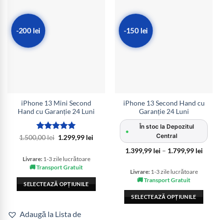
-200 lei
-150 lei
iPhone 13 Mini Second
iPhone 13 Second Hand cu
Hand cu Garanție 24 Luni
Garanție 24 Luni
În stoc la Depozitul
•
Central
Evaluat la
Prețul
Prețul
1.500,00
lei
1.299,99
lei
inițial
curent
5
din 5
a
este:
Interv
1.399,99
lei
–
1.799,99
lei
fost:
1.299,99 lei.
de
Livrare:
1-3 zile lucrătoare
1.500,00 lei.
prețur
🚚 Transport Gratuit
1.399,
Livrare:
1-3 zile lucrătoare
până
🚚 Transport Gratuit
la
SELECTEAZĂ OPȚIUNILE
1.799,
Acest
SELECTEAZĂ OPȚIUNILE
produs
Acest
Adaugă la Lista de
are
produs