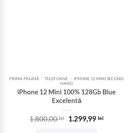
PRIMA PAGINĂ
/
TELEFOANE
/
IPHONE 12 MINI SECOND
HAND
iPhone 12 Mini 100% 128Gb Blue
Excelentă
Prețul
Prețul
1.800,00
1.299,99
lei
lei
inițial
curent
a
este: