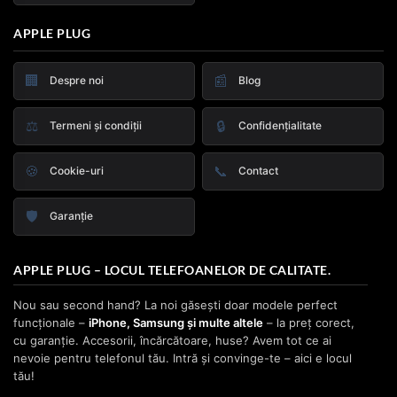
APPLE PLUG
🏢
📰
Despre noi
Blog
⚖️
🔒
Termeni și condiții
Confidențialitate
🍪
📞
Cookie-uri
Contact
🛡️
Garanție
APPLE PLUG – LOCUL TELEFOANELOR DE CALITATE.
Nou sau second hand? La noi găsești doar modele perfect
funcționale –
iPhone, Samsung și multe altele
– la preț corect,
cu garanție. Accesorii, încărcătoare, huse? Avem tot ce ai
nevoie pentru telefonul tău. Intră și convinge-te – aici e locul
tău!