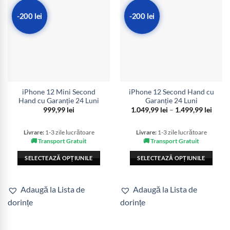
-200 lei
-200 lei
iPhone 12 Mini Second
iPhone 12 Second Hand cu
Hand cu Garanție 24 Luni
Garanție 24 Luni
Interv
999,99
lei
1.049,99
lei
–
1.499,99
lei
de
prețur
1.049,
Livrare:
1-3 zile lucrătoare
Livrare:
1-3 zile lucrătoare
până
🚚 Transport Gratuit
🚚 Transport Gratuit
la
1.499,
SELECTEAZĂ OPȚIUNILE
SELECTEAZĂ OPȚIUNILE
Acest
Acest
produs
produs
Adaugă la Lista de
Adaugă la Lista de
are
are
dorințe
dorințe
mai
mai
multe
multe
variații.
variații.