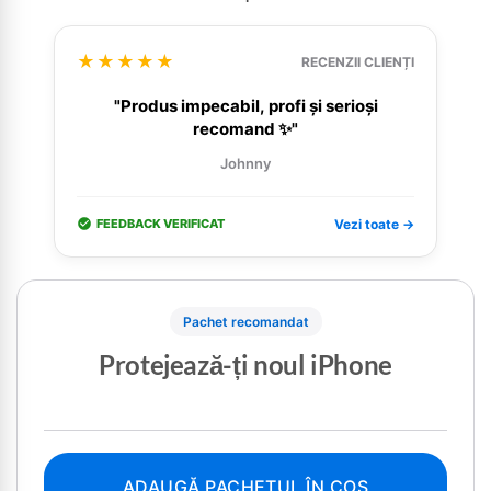
★★★★★
RECENZII CLIENȚI
"Produs impecabil, profi și serioși
recomand ✨"
Johnny
FEEDBACK VERIFICAT
Vezi toate →
Pachet recomandat
Protejează-ți noul iPhone
ADAUGĂ PACHETUL ÎN COȘ