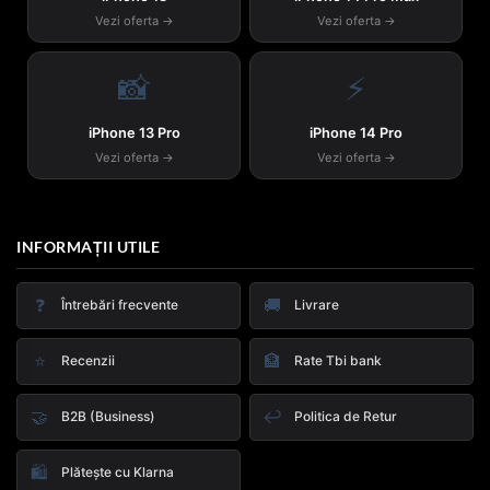
Vezi oferta →
Vezi oferta →
📸
⚡
iPhone 13 Pro
iPhone 14 Pro
Vezi oferta →
Vezi oferta →
INFORMAȚII UTILE
❓
🚚
Întrebări frecvente
Livrare
⭐
🏦
Recenzii
Rate Tbi bank
🤝
↩️
B2B (Business)
Politica de Retur
🛍️
Plătește cu Klarna