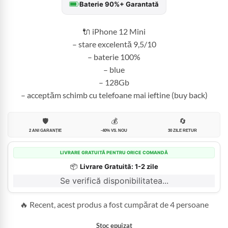
Baterie 90%+ Garantată
fost:
1.299,99 
1.800,00 lei.
🔌 iPhone 12 Mini
– stare excelentă 9,5/10
– baterie 100%
– blue
– 128Gb
– acceptăm schimb cu telefoane mai ieftine (buy back)
🛡️
💰
🔄
2 ANI GARANȚIE
-40% VS. NOU
30 ZILE RETUR
LIVRARE GRATUITĂ PENTRU ORICE COMANDĂ
📦
Livrare Gratuită: 1-2 zile
Se verifică disponibilitatea...
🔥 Recent, acest produs a fost cumpărat de 4 persoane
Stoc epuizat