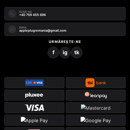
SUNĂ-NE
📞
+40 759 455 696
EMAIL
✉️
appleplugromania@gmail.com
URMĂREȘTE-NE
f
ig
tk