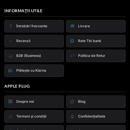
INFORMAȚII UTILE
❓
🚚
Întrebări frecvente
Livrare
⭐
🏦
Recenzii
Rate Tbi bank
🤝
↩️
B2B (Business)
Politica de Retur
🛍️
Plătește cu Klarna
APPLE PLUG
🏢
📰
Despre noi
Blog
⚖️
🔒
Termeni și condiții
Confidențialitate