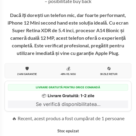
– posibilitate buy back
Dacă îți dorești un telefon mic, dar foarte performant,
iPhone 12 Mini second hand este soluția ideală. Cu ecran
Super Retina XDR de 5.4 inci, procesor A14 Bionic și
cameră duală 12 MP, acest telefon oferă o experiență
completă. Este verificat profesional, pregătit pentru
utilizare imediată și vine cu garanție Apple Plug.
🛡️
💰
🔄
2 ANI GARANȚIE
-40% VS. NOU
30 ZILE RETUR
LIVRARE GRATUITĂ PENTRU ORICE COMANDĂ
📦
Livrare Gratuită: 1-2 zile
Se verifică disponibilitatea...
🔥 Recent, acest produs a fost cumpărat de 1 persoane
Stoc epuizat