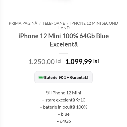
PRIMA PAGINĂ
/
TELEFOANE
/
IPHONE 12 MINI SECOND
HAND
iPhone 12 Mini 100% 64Gb Blue
Excelentă
Prețul
Prețul
1.250,00
1.099,99
lei
lei
inițial
curent
a
este:
Baterie 90%+ Garantată
fost:
1.099,99 
1.250,00 lei.
🔌 iPhone 12 Mini
– stare excelentă 9/10
– baterie înlocuită 100%
– blue
– 64Gb