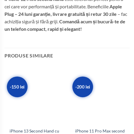
cei care vor performanță și portabilitate. Beneficiile
Apple
Plug – 24 luni garanție, livrare gratuită și retur 30 zile
– fac
achiziția sigură și fără griji.
Comandă acum și bucură-te de
un telefon compact, rapid și elegant!
PRODUSE SIMILARE
-150 lei
-200 lei
iPhone 13 Second Hand cu
iPhone 11 Pro Max second