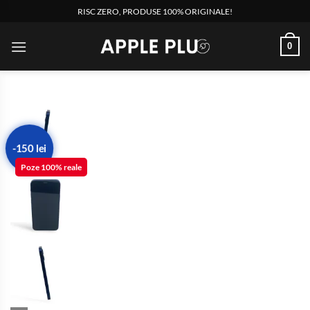
Skip
RISC ZERO, PRODUSE 100% ORIGINALE!
to
content
0
-150 lei
Poze 100% reale