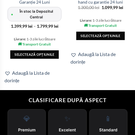
Garanție 24 Luni
hand cu garantie 24 luni
Prețul
Prețul
1.300,00
lei
1.099,99
lei
inițial
curen
În stoc la Depozitul
•
a
este:
Central
fost:
1.099,
Livrare:
1-3 zile lucrătoare
1.300,00 lei.
🚚 Transport Gratuit
Interval
1.399,99
lei
–
1.799,99
lei
de
prețuri:
SELECTEAZĂ OPȚIUNILE
1.399,99 lei
Livrare:
1-3 zile lucrătoare
până
Acest
🚚 Transport Gratuit
la
produs
1.799,99 lei
Adaugă la Lista de
SELECTEAZĂ OPȚIUNILE
are
dorințe
Acest
mai
produs
multe
Adaugă la Lista de
are
variații.
dorințe
mai
Opțiunile
multe
pot
variații.
fi
CLASIFICARE DUPĂ ASPECT
Opțiunile
alese
pot
în
fi
pagina
💎
✨
📱
alese
produsului.
în
Premium
Excelent
Standard
pagina