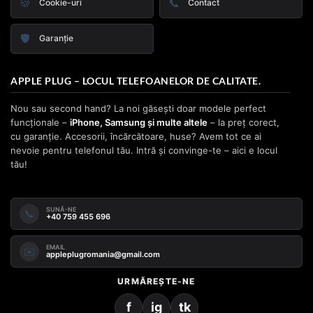
🍪
📞
Cookie-uri
Contact
🛡️
Garanție
APPLE PLUG – LOCUL TELEFOANELOR DE CALITATE.
Nou sau second hand? La noi găsești doar modele perfect
funcționale –
iPhone, Samsung și multe altele
– la preț corect,
cu garanție. Accesorii, încărcătoare, huse? Avem tot ce ai
nevoie pentru telefonul tău. Intră și convinge-te – aici e locul
tău!
SUNĂ-NE
📞
+40 759 455 696
EMAIL
✉️
appleplugromania@gmail.com
URMĂREȘTE-NE
f
ig
tk