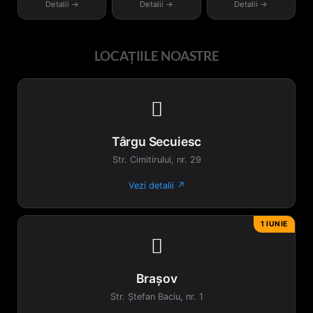
Detalii →
Detalii →
Detalii →
produsului.
LOCAȚIILE NOASTRE

Târgu Secuiesc
Str. Cimitirului, nr. 29
Vezi detalii ↗
1 IUNIE

Brașov
Str. Ștefan Baciu, nr. 1