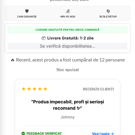
🛡️
💰
🔄
2 ANI GARANȚIE
-40% VS. NOU
30 ZILE RETUR
LIVRARE GRATUITĂ PENTRU ORICE COMANDĂ
📦
Livrare Gratuită: 1-2 zile
Se verifică disponibilitatea...
🔥 Recent, acest produs a fost cumpărat de 12 persoane
Stoc epuizat
★★★★★
RECENZII CLIENȚI
"Produs impecabil, profi și serioși
recomand ✨"
Johnny
FEEDBACK VERIFICAT
Vezi toate →