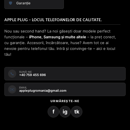
🛡️
Garanție
APPLE PLUG – LOCUL TELEFOANELOR DE CALITATE.
Nou sau second hand? La noi găsești doar modele perfect
funcționale –
iPhone, Samsung și multe altele
– la preț corect,
cu garanție. Accesorii, încărcătoare, huse? Avem tot ce ai
nevoie pentru telefonul tău. Intră și convinge-te – aici e locul
tău!
SUNĂ-NE
📞
+40 759 455 696
EMAIL
✉️
appleplugromania@gmail.com
URMĂREȘTE-NE
f
ig
tk