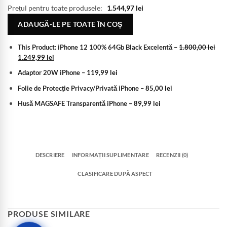
Prețul pentru toate produsele:
1.544,97
lei
ADAUGĂ-LE PE TOATE ÎN COȘ
This Product: iPhone 12 100% 64Gb Black Excelentă
–
1.800,00
lei
1.249,99
lei
Adaptor 20W iPhone
–
119,99
lei
Folie de Protecție Privacy/Privată iPhone
–
85,00
lei
Husă MAGSAFE Transparentă iPhone
–
89,99
lei
DESCRIERE
INFORMAȚII SUPLIMENTARE
RECENZII (0)
CLASIFICARE DUPĂ ASPECT
PRODUSE SIMILARE