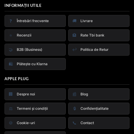
INFORMAȚII UTILE
❓
🚚
Întrebări frecvente
Livrare
⭐
🏦
Recenzii
Rate Tbi bank
🤝
↩️
B2B (Business)
Politica de Retur
🛍️
Plătește cu Klarna
APPLE PLUG
🏢
📰
Despre noi
Blog
⚖️
🔒
Termeni și condiții
Confidențialitate
🍪
📞
Cookie-uri
Contact