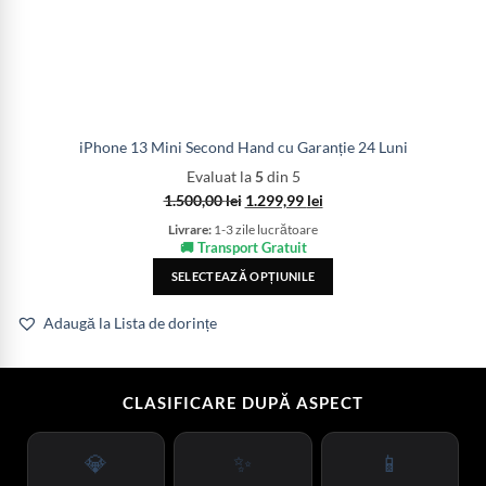
iPhone 13 Mini Second Hand cu Garanție 24 Luni
Evaluat la
5
din 5
1.500,00
lei
1.299,99
lei
Livrare:
1-3 zile lucrătoare
🚚 Transport Gratuit
SELECTEAZĂ OPȚIUNILE
Adaugă la Lista de dorințe
CLASIFICARE DUPĂ ASPECT
💎
✨
📱