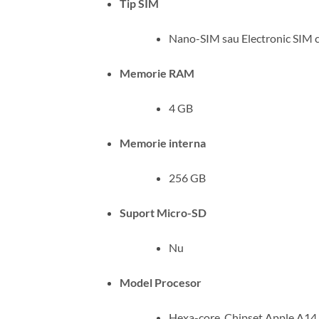
Tip SIM
Nano-SIM sau Electronic SIM 
Memorie RAM
4 GB
Memorie interna
256 GB
Suport Micro-SD
Nu
Model Procesor
Hexa-core, Chipset Apple A14 