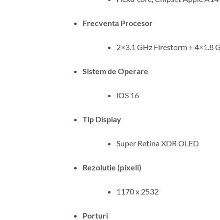
Frecventa Procesor
2×3.1 GHz Firestorm + 4×1.8 
Sistem de Operare
iOS 16
Tip Display
Super Retina XDR OLED
Rezolutie (pixeli)
1170 x 2532
Porturi