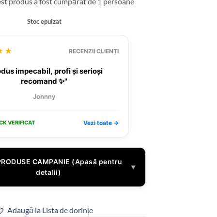
est produs a fost cumpărat de 1 persoane
Stoc epuizat
★★
RECENZII CLIENȚI
dus impecabil, profi și serioși
recomand ✨"
Johnny
CK VERIFICAT
Vezi toate →
PRODUSE CAMPANIE (Apasă pentru
▼
detalii)
Adaugă la Lista de dorințe