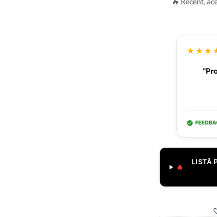
🔥 Recent, ac
★★★
"Pro
FEEDBA
LISTĂ 
🔥