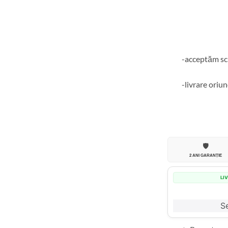
-acceptăm sch
-livrare oriun
🛡️
2 ANI GARANȚIE
LI
Se