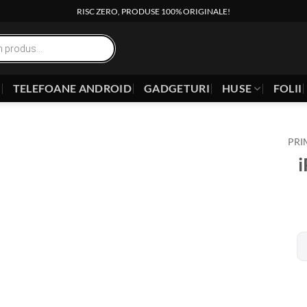
RISC ZERO, PRODUSE 100% ORIGINALE!
E
TELEFOANE ANDROID
GADGETURI
HUSE
FOLII
PRI