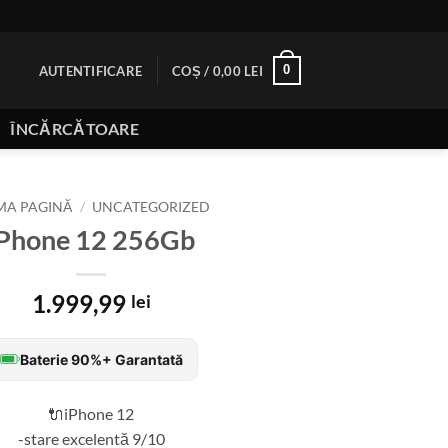
0
AUTENTIFICARE
COȘ /
0,00
LEI
ÎNCĂRCĂTOARE
MA PAGINĂ
/
UNCATEGORIZED
iPhone 12 256Gb
1.999,99
lei
Baterie 90%+ Garantată
🔌iPhone 12
-stare excelentă 9/10