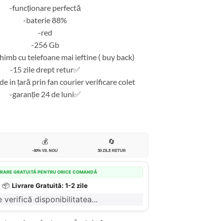
-funcționare perfectă
-baterie 88%
-red
-256 Gb
imb cu telefoane mai ieftine ( buy back)
-15 zile drept retur✅
de in țară prin fan courier verificare colet
-garanție 24 de luni✅
💰
🔄
-40% VS. NOU
30 ZILE RETUR
VRARE GRATUITĂ PENTRU ORICE COMANDĂ
📦
Livrare Gratuită: 1-2 zile
 verifică disponibilitatea...