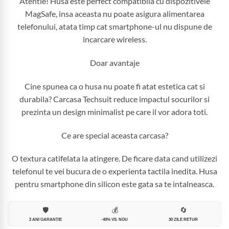
Atentie! Husa este perfect compatibila cu dispozitivele
MagSafe, insa aceasta nu poate asigura alimentarea
telefonului, atata timp cat smartphone-ul nu dispune de
incarcare wireless.
Doar avantaje
Cine spunea ca o husa nu poate fi atat estetica cat si
durabila? Carcasa Techsuit reduce impactul socurilor si
prezinta un design minimalist pe care il vor adora toti.
Ce are special aceasta carcasa?
O textura catifelata la atingere. De ficare data cand utilizezi
telefonul te vei bucura de o experienta tactila inedita. Husa
pentru smartphone din silicon este gata sa te intalneasca.
🛡️
💰
🔄
2 ANI GARANȚIE
-40% VS. NOU
30 ZILE RETUR