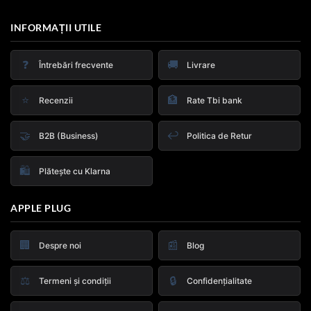
INFORMAȚII UTILE
❓
🚚
Întrebări frecvente
Livrare
⭐
🏦
Recenzii
Rate Tbi bank
🤝
↩️
B2B (Business)
Politica de Retur
🛍️
Plătește cu Klarna
APPLE PLUG
🏢
📰
Despre noi
Blog
⚖️
🔒
Termeni și condiții
Confidențialitate