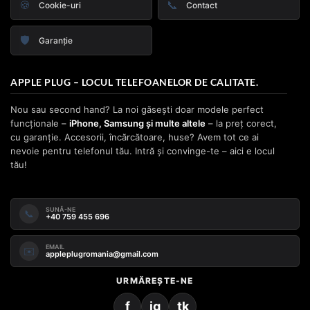
🍪
📞
Cookie-uri
Contact
🛡️
Garanție
APPLE PLUG – LOCUL TELEFOANELOR DE CALITATE.
Nou sau second hand? La noi găsești doar modele perfect
funcționale –
iPhone, Samsung și multe altele
– la preț corect,
cu garanție. Accesorii, încărcătoare, huse? Avem tot ce ai
nevoie pentru telefonul tău. Intră și convinge-te – aici e locul
tău!
SUNĂ-NE
📞
+40 759 455 696
EMAIL
✉️
appleplugromania@gmail.com
URMĂREȘTE-NE
f
ig
tk