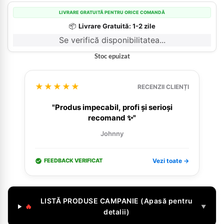
LIVRARE GRATUITĂ PENTRU ORICE COMANDĂ
📦
Livrare Gratuită: 1-2 zile
Se verifică disponibilitatea...
Stoc epuizat
★★★★★
RECENZII CLIENȚI
"Produs impecabil, profi și serioși
recomand ✨"
Johnny
FEEDBACK VERIFICAT
Vezi toate →
LISTĂ PRODUSE CAMPANIE (Apasă pentru
🔥
▼
detalii)