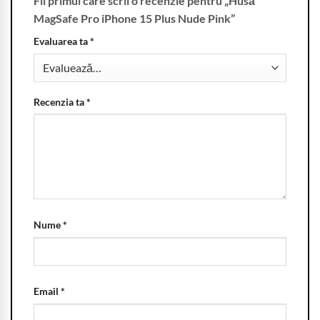
Fii primul care scrii o recenzie pentru „Husă
MagSafe Pro iPhone 15 Plus Nude Pink”
Evaluarea ta
*
Recenzia ta
*
Nume
*
Email
*