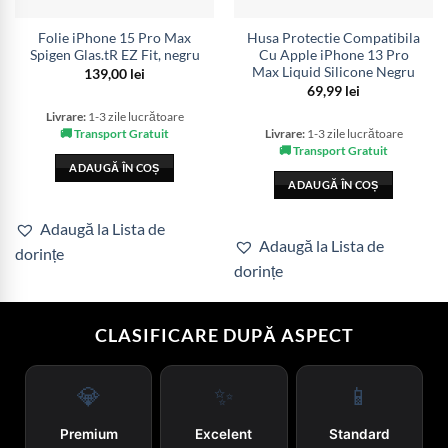
Folie iPhone 15 Pro Max
Husa Protectie Compatibila
Spigen Glas.tR EZ Fit, negru
Cu Apple iPhone 13 Pro
Max Liquid Silicone Negru
139,00
lei
69,99
lei
Livrare:
1-3 zile lucrătoare
🚚 Transport Gratuit
Livrare:
1-3 zile lucrătoare
🚚 Transport Gratuit
ADAUGĂ ÎN COȘ
ADAUGĂ ÎN COȘ
Adaugă la Lista de
Adaugă la Lista de
dorințe
dorințe
CLASIFICARE DUPĂ ASPECT
💎
✨
📱
Premium
Excelent
Standard