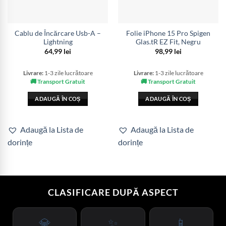
Cablu de Încărcare Usb-A –
Folie iPhone 15 Pro Spigen
Lightning
Glas.tR EZ Fit, Negru
64,99
lei
98,99
lei
Livrare:
1-3 zile lucrătoare
Livrare:
1-3 zile lucrătoare
🚚 Transport Gratuit
🚚 Transport Gratuit
ADAUGĂ ÎN COȘ
ADAUGĂ ÎN COȘ
Adaugă la Lista de
Adaugă la Lista de
dorințe
dorințe
CLASIFICARE DUPĂ ASPECT
💎
✨
📱