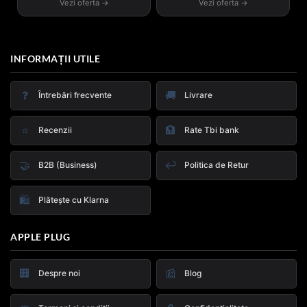
Vezi oferta →
Vezi oferta →
INFORMAȚII UTILE
❓
🚚
Întrebări frecvente
Livrare
⭐
🏦
Recenzii
Rate Tbi bank
🤝
↩️
B2B (Business)
Politica de Retur
🛍️
Plătește cu Klarna
APPLE PLUG
🏢
📰
Despre noi
Blog