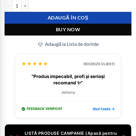
Cantitate Husă HaloFrost II MagSafe iPhone 17 Air Sky Blue
ADAUGĂ ÎN COȘ
BUY NOW
Adaugă la Lista de dorințe
★★★★★
RECENZII CLIENȚI
"Produs impecabil, profi și serioși
recomand ✨"
Johnny
FEEDBACK VERIFICAT
Vezi toate →
LISTĂ PRODUSE CAMPANIE (Apasă pentru