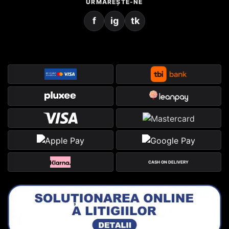
URMĂREȘTE-NE
f
ig
tk
CASH ON DELIVERY