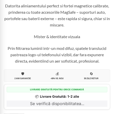
Datorita aliniamentului perfect si fortei magnetice calibrate,
prinderea cu toate accesoriile MagSafe – suporturi auto,
portofele sau baterii externe – este rapida si sigura, chiar si in
miscare.
Mister & identitate vizuala
Prin filtrarea luminii intr-un mod difuz, spatele translucid
pastreaza logo-ul telefonului vizibil, dar fara expunere
directa, evidentiind un aer sofisticat, profesional.
🛡️
💰
🔄
2 ANI GARANȚIE
-40% VS. NOU
30 ZILE RETUR
LIVRARE GRATUITĂ PENTRU ORICE COMANDĂ
📦
Livrare Gratuită: 1-2 zile
Se verifică disponibilitatea...