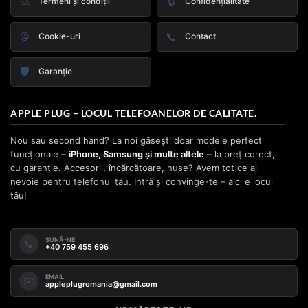
⚖️
🔒
Termeni și condiții
Confidențialitate
🍪
📞
Cookie-uri
Contact
🛡️
Garanție
APPLE PLUG – LOCUL TELEFOANELOR DE CALITATE.
Nou sau second hand? La noi găsești doar modele perfect
funcționale –
iPhone, Samsung și multe altele
– la preț corect,
cu garanție. Accesorii, încărcătoare, huse? Avem tot ce ai
nevoie pentru telefonul tău. Intră și convinge-te – aici e locul
tău!
SUNĂ-NE
📞
+40 759 455 696
EMAIL
✉️
appleplugromania@gmail.com