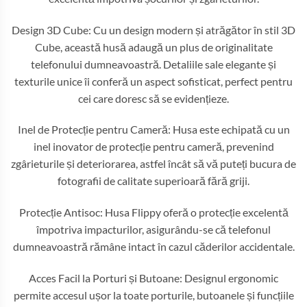
Design 3D Cube: Cu un design modern și atrăgător în stil 3D
Cube, această husă adaugă un plus de originalitate
telefonului dumneavoastră. Detaliile sale elegante și
texturile unice îi conferă un aspect sofisticat, perfect pentru
cei care doresc să se evidențieze.
Inel de Protecție pentru Cameră: Husa este echipată cu un
inel inovator de protecție pentru cameră, prevenind
zgârieturile și deteriorarea, astfel încât să vă puteți bucura de
fotografii de calitate superioară fără griji.
Protecție Antisoc: Husa Flippy oferă o protecție excelentă
împotriva impacturilor, asigurându-se că telefonul
dumneavoastră rămâne intact în cazul căderilor accidentale.
Acces Facil la Porturi și Butoane: Designul ergonomic
permite accesul ușor la toate porturile, butoanele și funcțiile