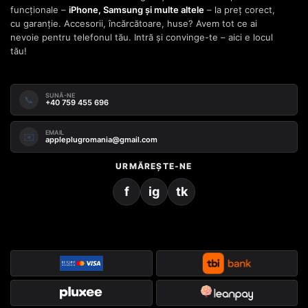
funcționale –
iPhone, Samsung și multe altele
– la preț corect,
cu garanție. Accesorii, încărcătoare, huse? Avem tot ce ai
nevoie pentru telefonul tău. Intră și convinge-te – aici e locul
tău!
SUNĂ-NE
📞
+40 759 455 696
EMAIL
✉️
appleplugromania@gmail.com
URMĂREȘTE-NE
f
ig
tk