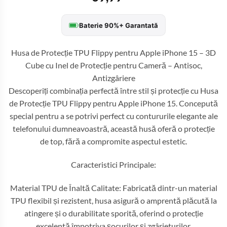
Baterie 90%+ Garantată
Husa de Protecție TPU Flippy pentru Apple iPhone 15 – 3D
Cube cu Inel de Protecție pentru Cameră – Antisoc,
Antizgâriere
Descoperiți combinația perfectă între stil și protecție cu Husa
de Protecție TPU Flippy pentru Apple iPhone 15. Concepută
special pentru a se potrivi perfect cu contururile elegante ale
telefonului dumneavoastră, această husă oferă o protecție
de top, fără a compromite aspectul estetic.
Caracteristici Principale:
Material TPU de Înaltă Calitate: Fabricată dintr-un material
TPU flexibil și rezistent, husa asigură o amprentă plăcută la
atingere și o durabilitate sporită, oferind o protecție
excelentă împotriva șocurilor și zgârieturilor.