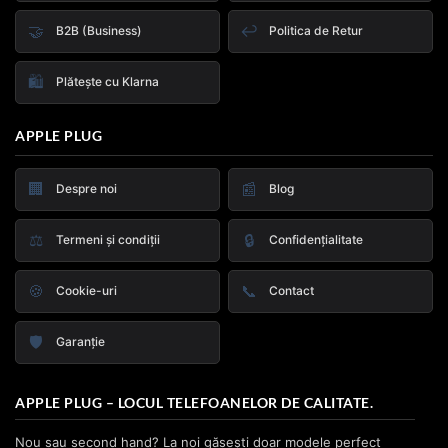
🤝
↩️
B2B (Business)
Politica de Retur
🛍️
Plătește cu Klarna
APPLE PLUG
🏢
📰
Despre noi
Blog
⚖️
🔒
Termeni și condiții
Confidențialitate
🍪
📞
Cookie-uri
Contact
🛡️
Garanție
APPLE PLUG – LOCUL TELEFOANELOR DE CALITATE.
Nou sau second hand? La noi găsești doar modele perfect