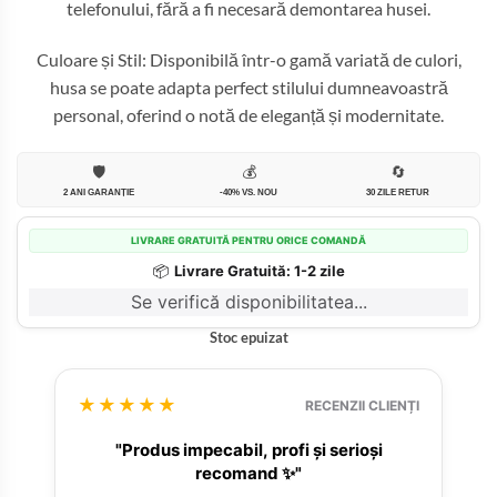
telefonului, fără a fi necesară demontarea husei.
Culoare și Stil: Disponibilă într-o gamă variată de culori,
husa se poate adapta perfect stilului dumneavoastră
personal, oferind o notă de eleganță și modernitate.
🛡️
💰
🔄
2 ANI GARANȚIE
-40% VS. NOU
30 ZILE RETUR
LIVRARE GRATUITĂ PENTRU ORICE COMANDĂ
📦
Livrare Gratuită: 1-2 zile
Se verifică disponibilitatea...
Stoc epuizat
★★★★★
RECENZII CLIENȚI
"Produs impecabil, profi și serioși
recomand ✨"