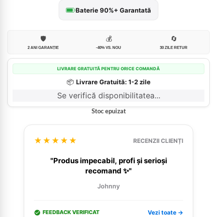
Baterie 90%+ Garantată
🛡️
💰
🔄
2 ANI GARANȚIE
-40% VS. NOU
30 ZILE RETUR
LIVRARE GRATUITĂ PENTRU ORICE COMANDĂ
📦
Livrare Gratuită: 1-2 zile
Se verifică disponibilitatea...
Stoc epuizat
★★★★★
RECENZII CLIENȚI
"Produs impecabil, profi și serioși
recomand ✨"
Johnny
FEEDBACK VERIFICAT
Vezi toate →