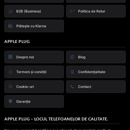
🤝
↩️
B2B (Business)
Politica de Retur
🛍️
Plătește cu Klarna
APPLE PLUG
🏢
📰
Despre noi
Blog
⚖️
🔒
Termeni și condiții
Confidențialitate
🍪
📞
Cookie-uri
Contact
🛡️
Garanție
APPLE PLUG – LOCUL TELEFOANELOR DE CALITATE.