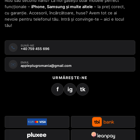
Nou sau second hand? La noi găsești doar modele perfect
funcționale –
iPhone, Samsung și multe altele
– la preț corect,
cu garanție. Accesorii, încărcătoare, huse? Avem tot ce ai
nevoie pentru telefonul tău. Intră și convinge-te – aici e locul
tău!
SUNĂ-NE
📞
+40 759 455 696
EMAIL
✉️
appleplugromania@gmail.com
URMĂREȘTE-NE
f
ig
tk