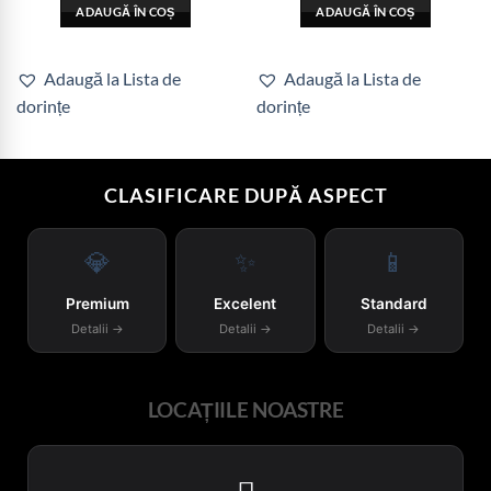
ADAUGĂ ÎN COȘ
ADAUGĂ ÎN COȘ
Adaugă la Lista de
Adaugă la Lista de
dorințe
dorințe
CLASIFICARE DUPĂ ASPECT
💎
✨
📱
Premium
Excelent
Standard
Detalii →
Detalii →
Detalii →
LOCAȚIILE NOASTRE