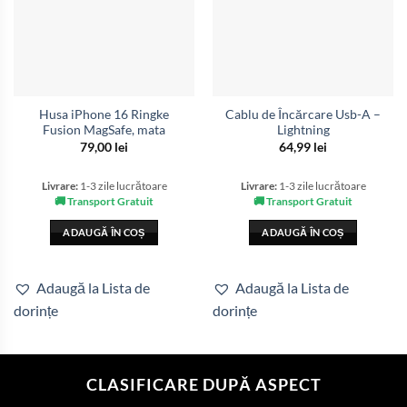
Husa iPhone 16 Ringke
Cablu de Încărcare Usb-A –
Fusion MagSafe, mata
Lightning
79,00
lei
64,99
lei
Livrare:
1-3 zile lucrătoare
Livrare:
1-3 zile lucrătoare
🚚 Transport Gratuit
🚚 Transport Gratuit
ADAUGĂ ÎN COȘ
ADAUGĂ ÎN COȘ
Adaugă la Lista de
Adaugă la Lista de
dorințe
dorințe
CLASIFICARE DUPĂ ASPECT