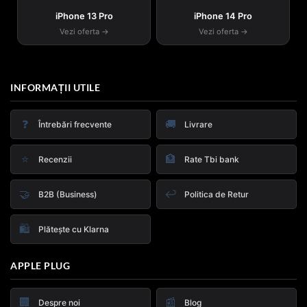
iPhone 13 Pro
iPhone 14 Pro
Vezi oferta →
Vezi oferta →
INFORMAȚII UTILE
❓
🚚
Întrebări frecvente
Livrare
⭐
🏦
Recenzii
Rate Tbi bank
🤝
↩️
B2B (Business)
Politica de Retur
🛍️
Plătește cu Klarna
APPLE PLUG
🏢
📰
Despre noi
Blog