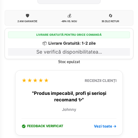
🛡️
💰
🔄
2 ANI GARANȚIE
-40% VS. NOU
30 ZILE RETUR
LIVRARE GRATUITĂ PENTRU ORICE COMANDĂ
📦
Livrare Gratuită: 1-2 zile
Se verifică disponibilitatea...
Stoc epuizat
★★★★★
RECENZII CLIENȚI
"Produs impecabil, profi și serioși
recomand ✨"
Johnny
FEEDBACK VERIFICAT
Vezi toate →