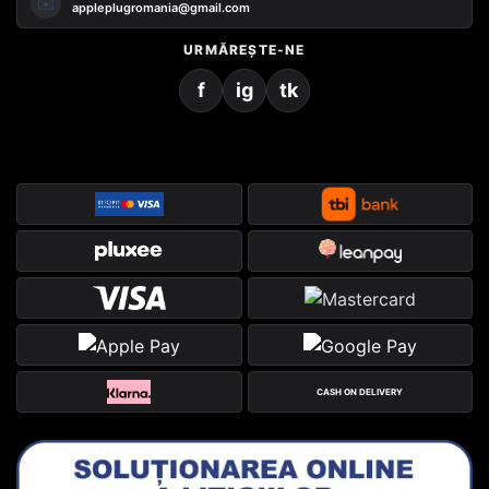
✉️
appleplugromania@gmail.com
URMĂREȘTE-NE
f
ig
tk
CASH ON DELIVERY