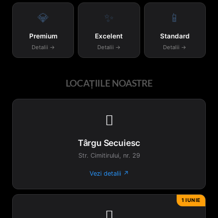
💎
✨
📱
Premium
Excelent
Standard
Detalii →
Detalii →
Detalii →
LOCAȚIILE NOASTRE

Târgu Secuiesc
Str. Cimitirului, nr. 29
Vezi detalii ↗
1 IUNIE
