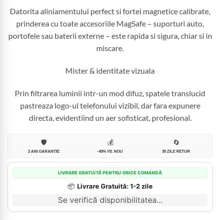
Datorita aliniamentului perfect si fortei magnetice calibrate,
prinderea cu toate accesoriile MagSafe – suporturi auto,
portofele sau baterii externe – este rapida si sigura, chiar si in
miscare.
Mister & identitate vizuala
Prin filtrarea luminii intr-un mod difuz, spatele translucid
pastreaza logo-ul telefonului vizibil, dar fara expunere
directa, evidentiind un aer sofisticat, profesional.
🛡️
💰
🔄
2 ANI GARANȚIE
-40% VS. NOU
30 ZILE RETUR
LIVRARE GRATUITĂ PENTRU ORICE COMANDĂ
📦
Livrare Gratuită: 1-2 zile
Se verifică disponibilitatea...