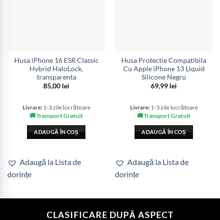
Husa iPhone 16 ESR Classic
Husa Protectie Compatibila
Hybrid HaloLock,
Cu Apple iPhone 13 Liquid
transparenta
Silicone Negru
85,00
lei
69,99
lei
Livrare:
1-3 zile lucrătoare
Livrare:
1-3 zile lucrătoare
🚚 Transport Gratuit
🚚 Transport Gratuit
ADAUGĂ ÎN COȘ
ADAUGĂ ÎN COȘ
Adaugă la Lista de
Adaugă la Lista de
dorințe
dorințe
CLASIFICARE DUPĂ ASPECT