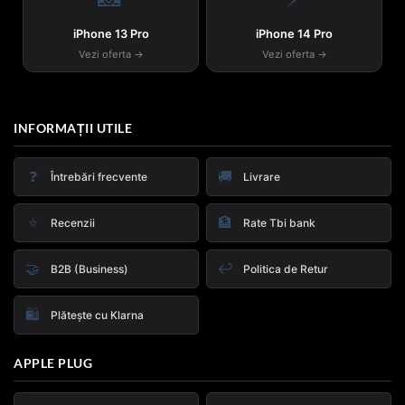
iPhone 13 Pro
iPhone 14 Pro
Vezi oferta →
Vezi oferta →
INFORMAȚII UTILE
❓
🚚
Întrebări frecvente
Livrare
⭐
🏦
Recenzii
Rate Tbi bank
🤝
↩️
B2B (Business)
Politica de Retur
🛍️
Plătește cu Klarna
APPLE PLUG