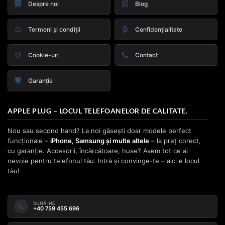
🏢
📰
Despre noi
Blog
⚖️
🔒
Termeni și condiții
Confidențialitate
🍪
📞
Cookie-uri
Contact
🛡️
Garanție
APPLE PLUG – LOCUL TELEFOANELOR DE CALITATE.
Nou sau second hand? La noi găsești doar modele perfect
funcționale –
iPhone, Samsung și multe altele
– la preț corect,
cu garanție. Accesorii, încărcătoare, huse? Avem tot ce ai
nevoie pentru telefonul tău. Intră și convinge-te – aici e locul
tău!
SUNĂ-NE
📞
+40 759 455 696