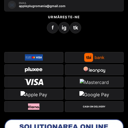
EMAIL
✉️
appleplugromania@gmail.com
URMĂREȘTE-NE
f
ig
tk
CASH ON DELIVERY