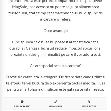
Atentie! Husa este perfect compatibila cu dispozitivele
MagSafe, insa aceasta nu poate asigura alimentarea
telefonului, atata timp cat smartphone-ul nu dispune de
incarcare wireless.
Doar avantaje
Cine spunea ca o husa nu poate fi atat estetica cat si
durabila? Carcasa Techsuit reduce impactul socurilor si
prezinta un design minimalist pe care il vor adora toti.
Ce are special aceasta carcasa?
O textura catifelata la atingere. De ficare data cand utilizezi
telefonul te vei bucura de o experienta tactila inedita. Husa
pentru smartphone din silicon este gata sa te intalneasca.
🛡️
💰
🔄
2 ANI GARANȚIE
-40% VS. NOU
30 ZILE RETUR