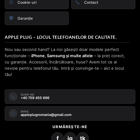
🍪
📞
Cookie-uri
Contact
🛡️
Garanție
APPLE PLUG – LOCUL TELEFOANELOR DE CALITATE.
Nou sau second hand? La noi găsești doar modele perfect
funcționale –
iPhone, Samsung și multe altele
– la preț corect,
cu garanție. Accesorii, încărcătoare, huse? Avem tot ce ai
nevoie pentru telefonul tău. Intră și convinge-te – aici e locul
tău!
SUNĂ-NE
📞
+40 759 455 696
EMAIL
✉️
appleplugromania@gmail.com
URMĂREȘTE-NE
f
ig
tk