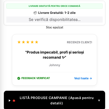
LIVRARE GRATUITĂ PENTRU ORICE COMANDĂ
📦
Livrare Gratuită: 1-2 zile
Se verifică disponibilitatea...
Stoc epuizat
★★★★★
RECENZII CLIENȚI
"Produs impecabil, profi și serioși
recomand ✨"
Johnny
FEEDBACK VERIFICAT
Vezi toate →
LISTĂ PRODUSE CAMPANIE (Apasă pentru
🔥
▼
detalii)