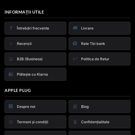
INFORMAȚII UTILE
❓
🚚
Întrebări frecvente
Livrare
⭐
🏦
Recenzii
Rate Tbi bank
🤝
↩️
B2B (Business)
Politica de Retur
🛍️
Plătește cu Klarna
APPLE PLUG
🏢
📰
Despre noi
Blog
⚖️
🔒
Termeni și condiții
Confidențialitate