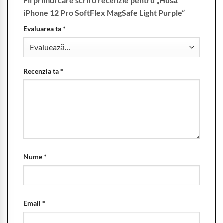
Fii primul care scrii o recenzie pentru „Husă
iPhone 12 Pro SoftFlex MagSafe Light Purple”
Evaluarea ta
*
Recenzia ta
*
Nume
*
Email
*