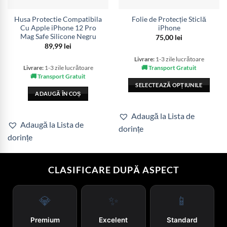
Husa Protectie Compatibila
Folie de Protecție Sticlă
Cu Apple iPhone 12 Pro
iPhone
Mag Safe Silicone Negru
75,00
lei
89,99
lei
Livrare:
1-3 zile lucrătoare
🚚 Transport Gratuit
Livrare:
1-3 zile lucrătoare
🚚 Transport Gratuit
SELECTEAZĂ OPȚIUNILE
ADAUGĂ ÎN COȘ
Acest
produs
Adaugă la Lista de
are
Adaugă la Lista de
dorințe
mai
dorințe
multe
variații.
Opțiunile
CLASIFICARE DUPĂ ASPECT
pot
fi
alese
💎
✨
📱
în
pagina
Premium
Excelent
Standard
produsului.