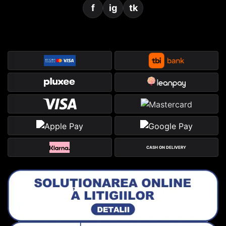
f
ig
tk
CASH ON DELIVERY