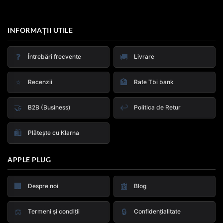
INFORMAȚII UTILE
❓
🚚
Întrebări frecvente
Livrare
⭐
🏦
Recenzii
Rate Tbi bank
🤝
↩️
B2B (Business)
Politica de Retur
🛍️
Plătește cu Klarna
APPLE PLUG
🏢
📰
Despre noi
Blog
⚖️
🔒
Termeni și condiții
Confidențialitate