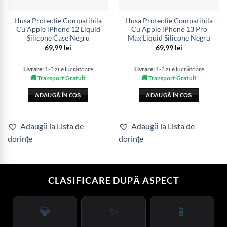
Husa Protectie Compatibila
Husa Protectie Compatibila
Cu Apple iPhone 12 Liquid
Cu Apple iPhone 13 Pro
Silicone Case Negru
Max Liquid Silicone Negru
69,99
lei
69,99
lei
Livrare:
1-3 zile lucrătoare
Livrare:
1-3 zile lucrătoare
🚚 Transport Gratuit
🚚 Transport Gratuit
ADAUGĂ ÎN COȘ
ADAUGĂ ÎN COȘ
Adaugă la Lista de
Adaugă la Lista de
dorințe
dorințe
CLASIFICARE DUPĂ ASPECT
💎
✨
📱