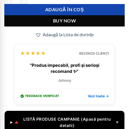
ADAUGĂ ÎN COȘ
BUY NOW
Adaugă la Lista de dorințe
★★★★★
RECENZII CLIENȚI
"Produs impecabil, profi și serioși
recomand ✨"
Johnny
FEEDBACK VERIFICAT
Vezi toate →
LISTĂ PRODUSE CAMPANIE (Apasă pentru
🔥
▼
detalii)