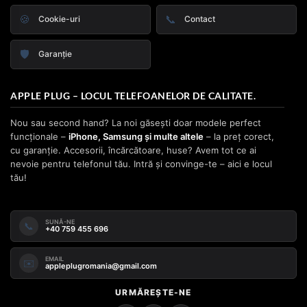
🍪
📞
Cookie-uri
Contact
🛡️
Garanție
APPLE PLUG – LOCUL TELEFOANELOR DE CALITATE.
Nou sau second hand? La noi găsești doar modele perfect
funcționale –
iPhone, Samsung și multe altele
– la preț corect,
cu garanție. Accesorii, încărcătoare, huse? Avem tot ce ai
nevoie pentru telefonul tău. Intră și convinge-te – aici e locul
tău!
SUNĂ-NE
📞
+40 759 455 696
EMAIL
✉️
appleplugromania@gmail.com
URMĂREȘTE-NE