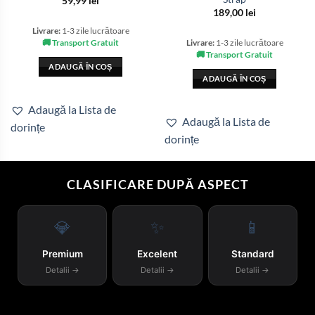
59,99
lei
189,00
lei
Livrare:
1-3 zile lucrătoare
🚚 Transport Gratuit
Livrare:
1-3 zile lucrătoare
🚚 Transport Gratuit
ADAUGĂ ÎN COȘ
ADAUGĂ ÎN COȘ
Adaugă la Lista de
Adaugă la Lista de
dorințe
dorințe
CLASIFICARE DUPĂ ASPECT
💎
✨
📱
Premium
Excelent
Standard
Detalii →
Detalii →
Detalii →