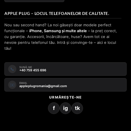
APPLE PLUG – LOCUL TELEFOANELOR DE CALITATE.
Nou sau second hand? La noi găsești doar modele perfect
funcționale –
iPhone, Samsung și multe altele
– la preț corect,
cu garanție. Accesorii, încărcătoare, huse? Avem tot ce ai
nevoie pentru telefonul tău. Intră și convinge-te – aici e locul
tău!
SUNĂ-NE
📞
+40 759 455 696
EMAIL
✉️
appleplugromania@gmail.com
URMĂREȘTE-NE
f
ig
tk