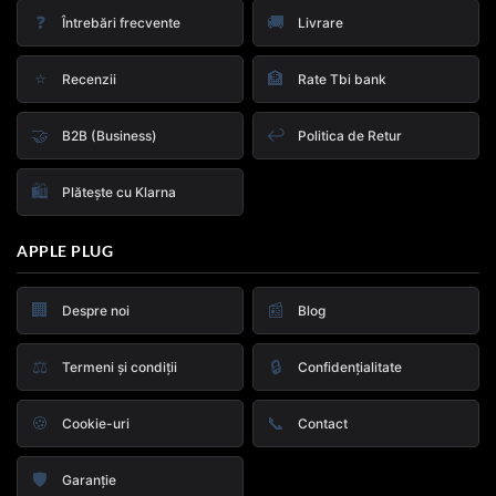
❓
🚚
Întrebări frecvente
Livrare
⭐
🏦
Recenzii
Rate Tbi bank
🤝
↩️
B2B (Business)
Politica de Retur
🛍️
Plătește cu Klarna
APPLE PLUG
🏢
📰
Despre noi
Blog
⚖️
🔒
Termeni și condiții
Confidențialitate
🍪
📞
Cookie-uri
Contact
🛡️
Garanție