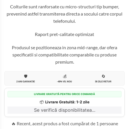
Colturile sunt ranforsate cu micro-structuri tip bumper,
prevenind astfel transmiterea directa a socului catre corpul
telefonului.
Raport pret-calitate optimizat
Produsul se pozitioneaza in zona mid-range, dar ofera
specificatii si compatibilitate comparabile cu produse
premium.
🛡️
💰
🔄
2 ANI GARANȚIE
-40% VS. NOU
30 ZILE RETUR
LIVRARE GRATUITĂ PENTRU ORICE COMANDĂ
📦
Livrare Gratuită: 1-2 zile
Se verifică disponibilitatea...
🔥 Recent, acest produs a fost cumpărat de 1 persoane