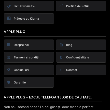
🤝
↩️
B2B (Business)
Politica de Retur
🛍️
Plătește cu Klarna
APPLE PLUG
🏢
📰
Despre noi
Blog
⚖️
🔒
Termeni și condiții
Confidențialitate
🍪
📞
Cookie-uri
Contact
🛡️
Garanție
APPLE PLUG – LOCUL TELEFOANELOR DE CALITATE.
Nou sau second hand? La noi găsești doar modele perfect