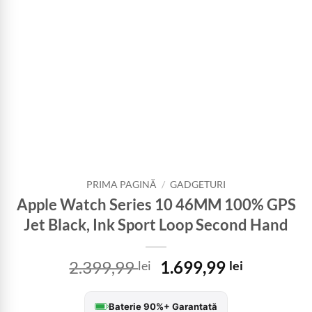
PRIMA PAGINĂ
/
GADGETURI
Apple Watch Series 10 46MM 100% GPS
Jet Black, Ink Sport Loop Second Hand
Prețul
Prețul
2.399,99
1.699,99
lei
lei
inițial
curent
a
este:
Baterie 90%+ Garantată