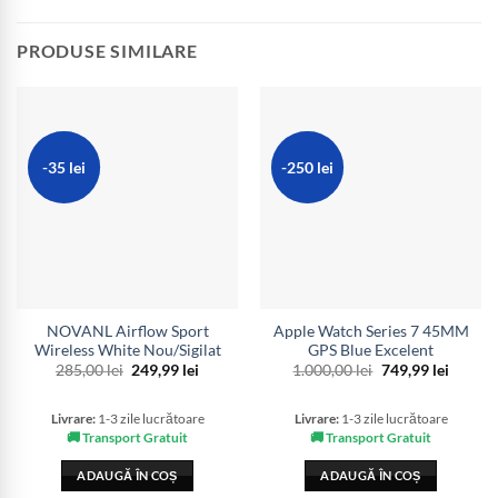
PRODUSE SIMILARE
-35 lei
-250 lei
NOVANL Airflow Sport
Apple Watch Series 7 45MM
Wireless White Nou/Sigilat
GPS Blue Excelent
Prețul
Prețul
Prețul
Prețul
285,00
lei
249,99
lei
1.000,00
lei
749,99
lei
inițial
curent
inițial
curent
a
este:
a
este:
fost:
249,99 lei.
fost:
749,99 
Livrare:
1-3 zile lucrătoare
Livrare:
1-3 zile lucrătoare
285,00 lei.
1.000,00 lei.
🚚 Transport Gratuit
🚚 Transport Gratuit
ADAUGĂ ÎN COȘ
ADAUGĂ ÎN COȘ