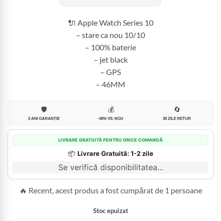
fost:
1.699,99 
2.399,99 lei.
🔌 Apple Watch Series 10
– stare ca nou 10/10
– 100% baterie
– jet black
– GPS
– 46MM
🛡️
💰
🔄
2 ANI GARANȚIE
-40% VS. NOU
30 ZILE RETUR
LIVRARE GRATUITĂ PENTRU ORICE COMANDĂ
📦
Livrare Gratuită: 1-2 zile
Se verifică disponibilitatea...
🔥 Recent, acest produs a fost cumpărat de 1 persoane
Stoc epuizat