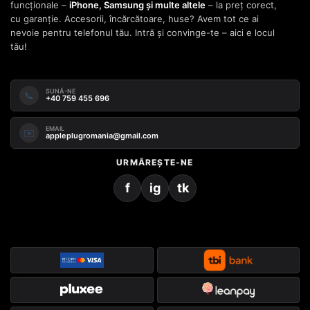
funcționale –
iPhone, Samsung și multe altele
– la preț corect,
cu garanție. Accesorii, încărcătoare, huse? Avem tot ce ai
nevoie pentru telefonul tău. Intră și convinge-te – aici e locul
tău!
SUNĂ-NE
📞
+40 759 455 696
EMAIL
✉️
appleplugromania@gmail.com
URMĂREȘTE-NE
f
ig
tk