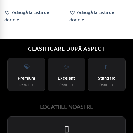
Adaugă la Lista de
Adaugă la Lista de
dorințe
dorințe
CLASIFICARE DUPĂ ASPECT
💎
✨
📱
Premium
Excelent
Standard
Detalii →
Detalii →
Detalii →
LOCAȚIILE NOASTRE
