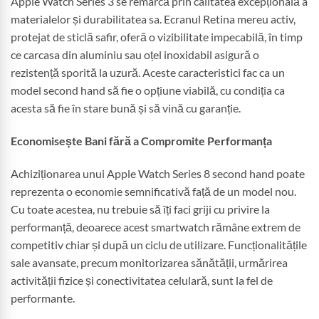
Apple Watch Series 3 se remarcă prin calitatea excepțională a
materialelor și durabilitatea sa. Ecranul Retina mereu activ,
protejat de sticlă safir, oferă o vizibilitate impecabilă, în timp
ce carcasa din aluminiu sau oțel inoxidabil asigură o
rezistență sporită la uzură. Aceste caracteristici fac ca un
model second hand să fie o opțiune viabilă, cu condiția ca
acesta să fie în stare bună și să vină cu garanție.
Economisește Bani fără a Compromite Performanța
Achiziționarea unui Apple Watch Series 8 second hand poate
reprezenta o economie semnificativă față de un model nou.
Cu toate acestea, nu trebuie să îți faci griji cu privire la
performanță, deoarece acest smartwatch rămâne extrem de
competitiv chiar și după un ciclu de utilizare. Funcționalitățile
sale avansate, precum monitorizarea sănătății, urmărirea
activității fizice și conectivitatea celulară, sunt la fel de
performante.