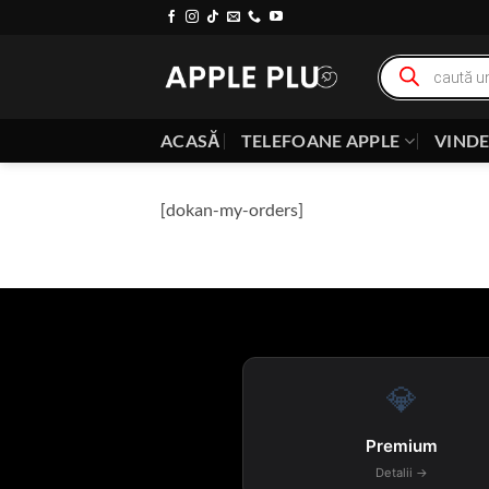
Skip
to
Products
content
search
ACASĂ
TELEFOANE APPLE
VIND
[dokan-my-orders]
💎
Premium
Detalii →