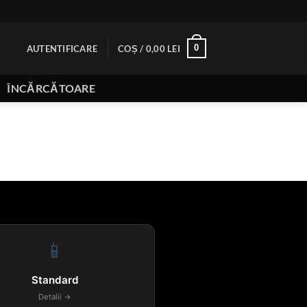
0
AUTENTIFICARE
COȘ /
0,00
LEI
ÎNCĂRCĂTOARE
📱
Standard
Detalii →