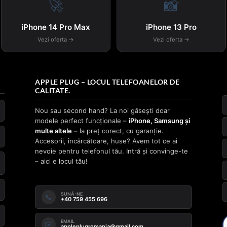
🚀
📸
iPhone 14 Pro Max
iPhone 13 Pro
Vezi oferta →
Vezi oferta →
APPLE PLUG – LOCUL TELEFOANELOR DE
CALITATE.
Nou sau second hand? La noi găsești doar
modele perfect funcționale –
iPhone, Samsung și
multe altele
– la preț corect, cu garanție.
Accesorii, încărcătoare, huse? Avem tot ce ai
nevoie pentru telefonul tău. Intră și convinge-te
– aici e locul tău!
SUNĂ-NE
📞
+40 759 455 696
EMAIL
✉️
appleplugromania@gmail.com