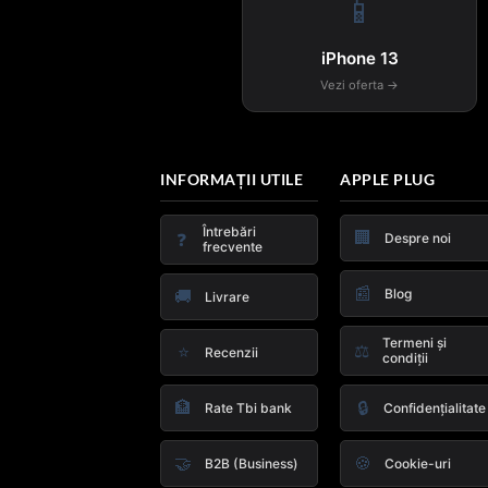
📱
iPhone 13
Vezi oferta →
INFORMAȚII UTILE
APPLE PLUG
Întrebări
🏢
❓
Despre noi
frecvente
📰
Blog
🚚
Livrare
Termeni și
⚖️
⭐
Recenzii
condiții
🏦
🔒
Rate Tbi bank
Confidențialitate
🤝
🍪
B2B (Business)
Cookie-uri