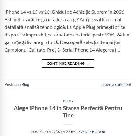
iPhone 14 vs 15 vs 16: Ghidul de Achiziție Suprem în 2026
Ești nehotărât ce generație să alegi? Am pregătit cea mai
detaliată analiză tehnologică. La Apple Plug primești orice
dispozitiv impecabil, cu sănătatea bateriei peste 90%, 24 luni
garanție și livrare gratuită. Descoperă selecția de mai jos!
Campionul Calitate-Preț 📱 Seria iPhone 14 Alegerea […]
CONTINUE READING
→
Posted in
Blog
Leave a comment
BLOG
Alege iPhone 14 în Starea Perfectă Pentru
Tine
POSTED ON
09/07/2026
BY
LEVENTE HODOR