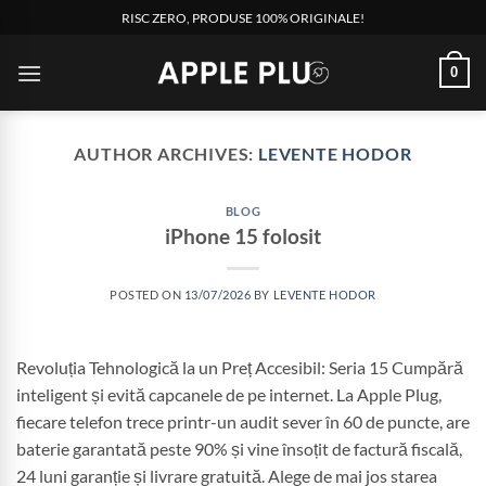
Skip
RISC ZERO, PRODUSE 100% ORIGINALE!
to
content
0
AUTHOR ARCHIVES:
LEVENTE HODOR
BLOG
iPhone 15 folosit
POSTED ON
13/07/2026
BY
LEVENTE HODOR
Revoluția Tehnologică la un Preț Accesibil: Seria 15 Cumpără
inteligent și evită capcanele de pe internet. La Apple Plug,
fiecare telefon trece printr-un audit sever în 60 de puncte, are
baterie garantată peste 90% și vine însoțit de factură fiscală,
24 luni garanție și livrare gratuită. Alege de mai jos starea