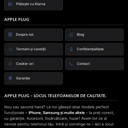
🛍️
Plătește cu Klarna
APPLE PLUG
🏢
📰
Despre noi
Blog
⚖️
🔒
Termeni și condiții
Confidențialitate
🍪
📞
Cookie-uri
Contact
🛡️
Garanție
APPLE PLUG – LOCUL TELEFOANELOR DE CALITATE.
Nou sau second hand? La noi găsești doar modele perfect
funcționale –
iPhone, Samsung și multe altele
– la preț corect,
cu garanție. Accesorii, încărcătoare, huse? Avem tot ce ai
nevoie pentru telefonul tău. Intră și convinge-te – aici e locul