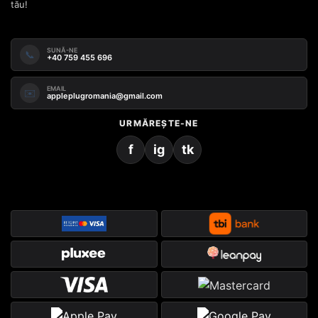
tău!
SUNĂ-NE
📞
+40 759 455 696
EMAIL
✉️
appleplugromania@gmail.com
URMĂREȘTE-NE
f
ig
tk