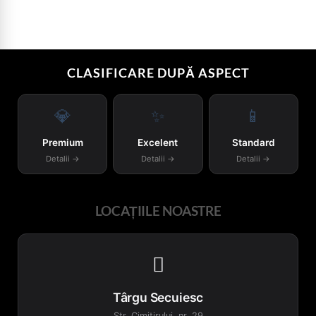
CLASIFICARE DUPĂ ASPECT
💎
✨
📱
Premium
Excelent
Standard
Detalii →
Detalii →
Detalii →
LOCAȚIILE NOASTRE

Târgu Secuiesc
Str. Cimitirului, nr. 29