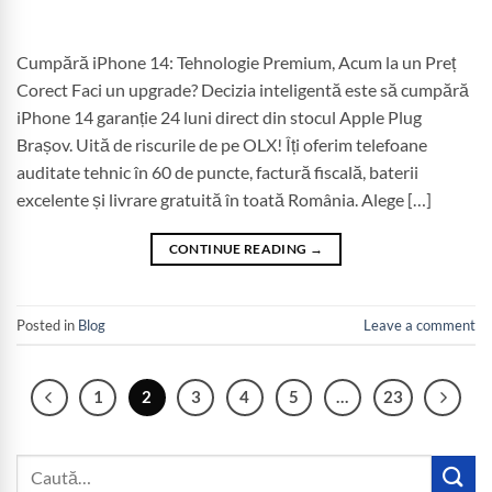
Cumpără iPhone 14: Tehnologie Premium, Acum la un Preț
Corect Faci un upgrade? Decizia inteligentă este să cumpără
iPhone 14 garanție 24 luni direct din stocul Apple Plug
Brașov. Uită de riscurile de pe OLX! Îți oferim telefoane
auditate tehnic în 60 de puncte, factură fiscală, baterii
excelente și livrare gratuită în toată România. Alege […]
CONTINUE READING
→
Posted in
Blog
Leave a comment
1
2
3
4
5
…
23
Caută
după: