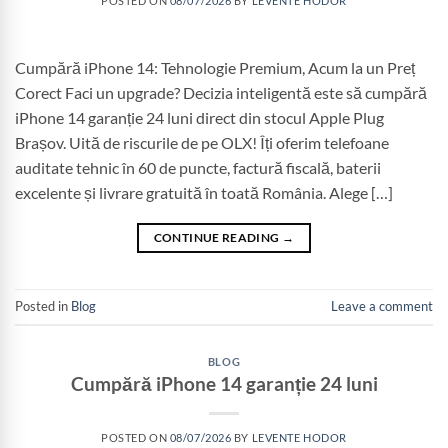
POSTED ON
08/07/2026
BY
LEVENTE HODOR
Cumpără iPhone 14: Tehnologie Premium, Acum la un Preț
Corect Faci un upgrade? Decizia inteligentă este să cumpără
iPhone 14 garanție 24 luni direct din stocul Apple Plug
Brașov. Uită de riscurile de pe OLX! Îți oferim telefoane
auditate tehnic în 60 de puncte, factură fiscală, baterii
excelente și livrare gratuită în toată România. Alege […]
CONTINUE READING
→
Posted in
Blog
Leave a comment
BLOG
Cumpără iPhone 14 garanție 24 luni
POSTED ON
08/07/2026
BY
LEVENTE HODOR