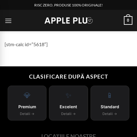
Skip
RISC ZERO, PRODUSE 100% ORIGINALE!
to
content
0
[stm-calc id=”5618″]
CLASIFICARE DUPĂ ASPECT
💎
✨
📱
Premium
Excelent
Standard
Detalii →
Detalii →
Detalii →
LOCAȚIILE NOASTRE