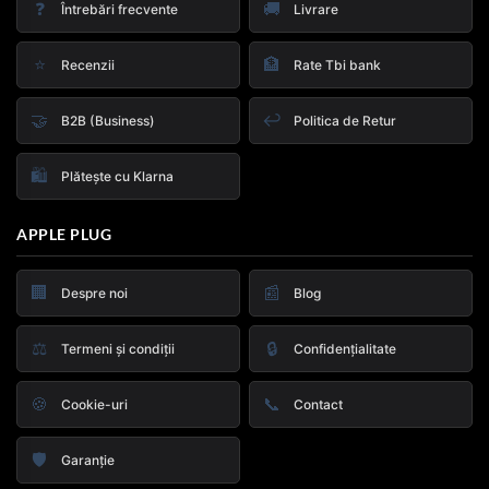
❓
🚚
Întrebări frecvente
Livrare
⭐
🏦
Recenzii
Rate Tbi bank
🤝
↩️
B2B (Business)
Politica de Retur
🛍️
Plătește cu Klarna
APPLE PLUG
🏢
📰
Despre noi
Blog
⚖️
🔒
Termeni și condiții
Confidențialitate
🍪
📞
Cookie-uri
Contact
🛡️
Garanție