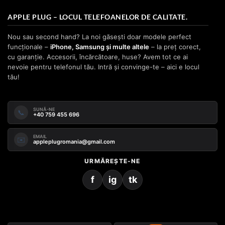
APPLE PLUG – LOCUL TELEFOANELOR DE CALITATE.
Nou sau second hand? La noi găsești doar modele perfect
funcționale –
iPhone, Samsung și multe altele
– la preț corect,
cu garanție. Accesorii, încărcătoare, huse? Avem tot ce ai
nevoie pentru telefonul tău. Intră și convinge-te – aici e locul
tău!
SUNĂ-NE
📞
+40 759 455 696
EMAIL
✉️
appleplugromania@gmail.com
URMĂREȘTE-NE
f
ig
tk