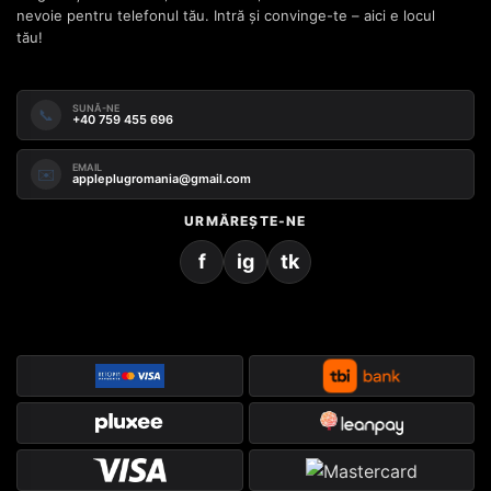
nevoie pentru telefonul tău. Intră și convinge-te – aici e locul
tău!
SUNĂ-NE
📞
+40 759 455 696
EMAIL
✉️
appleplugromania@gmail.com
URMĂREȘTE-NE
f
ig
tk