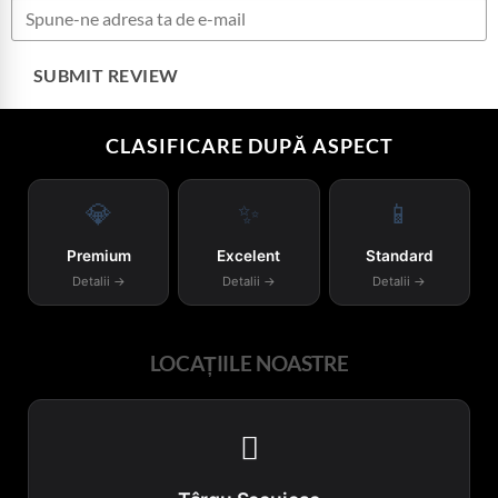
SUBMIT REVIEW
CLASIFICARE DUPĂ ASPECT
💎
✨
📱
Premium
Excelent
Standard
Detalii →
Detalii →
Detalii →
LOCAȚIILE NOASTRE
