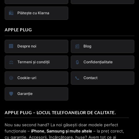
🛍️
Plătește cu Klarna
APPLE PLUG
🏢
📰
Despre noi
Blog
⚖️
🔒
Termeni și condiții
Confidențialitate
🍪
📞
Cookie-uri
Contact
🛡️
Garanție
APPLE PLUG – LOCUL TELEFOANELOR DE CALITATE.
Nou sau second hand? La noi găsești doar modele perfect
funcționale –
iPhone, Samsung și multe altele
– la preț corect,
cu garanție. Accesorii, încărcătoare, huse? Avem tot ce ai