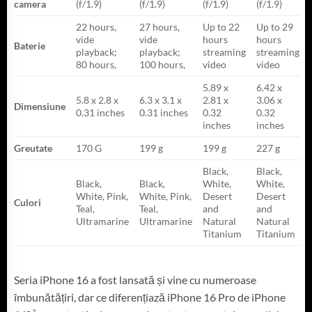
camera
(f/1.9)
(f/1.9)
(f/1.9)
(f/1.9)
22 hours,
27 hours,
Up to 22
Up to 29
vide
vide
hours
hours
Baterie
playback;
playback;
streaming
streaming
80 hours,
100 hours,
video
video
5.89 x
6.42 x
5.8 x 2.8 x
6.3 x 3.1 x
2.81 x
3.06 x
Dimensiune
0.31 inches
0.31 inches
0.32
0.32
inches
inches
Greutate
170 G
199 g
199 g
227 g
Black,
Black,
Black,
Black,
White,
White,
White, Pink,
White, Pink,
Desert
Desert
Culori
Teal,
Teal,
and
and
Ultramarine
Ultramarine
Natural
Natural
Titanium
Titanium
Seria iPhone 16 a fost lansată și vine cu numeroase
îmbunătățiri, dar ce diferențiază iPhone 16 Pro de iPhone