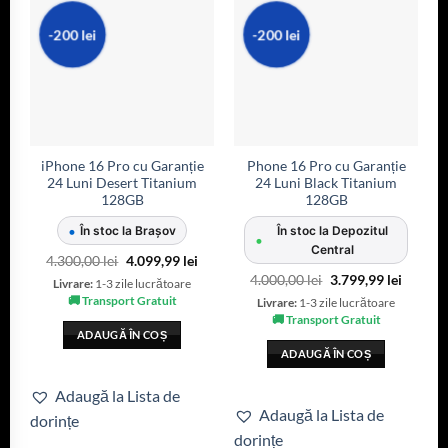
-200 lei
-200 lei
iPhone 16 Pro cu Garanție
Phone 16 Pro cu Garanție
24 Luni Desert Titanium
24 Luni Black Titanium
128GB
128GB
•
În stoc la Brașov
În stoc la Depozitul
•
Central
4.300,00
lei
4.099,99
lei
4.000,00
lei
3.799,99
lei
Livrare:
1-3 zile lucrătoare
🚚 Transport Gratuit
Livrare:
1-3 zile lucrătoare
🚚 Transport Gratuit
ADAUGĂ ÎN COȘ
ADAUGĂ ÎN COȘ
Adaugă la Lista de
Adaugă la Lista de
dorințe
dorințe