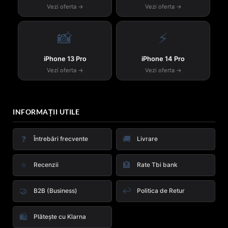
Vezi oferta →
Vezi oferta →
📸
⚡
iPhone 13 Pro
iPhone 14 Pro
Vezi oferta →
Vezi oferta →
INFORMAȚII UTILE
❓
🚚
Întrebări frecvente
Livrare
⭐
🏦
Recenzii
Rate Tbi bank
🤝
↩️
B2B (Business)
Politica de Retur
🛍️
Plătește cu Klarna