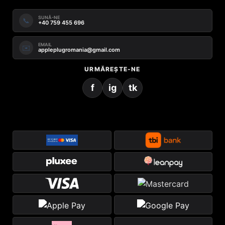
SUNĂ-NE
📞
+40 759 455 696
EMAIL
✉️
appleplugromania@gmail.com
URMĂREȘTE-NE
f
ig
tk