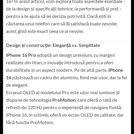
16? În acest articol, vom explora toate aspectele esențiale –
de la design și specificații tehnice, la performanță și preț –
pentru a te ajuta să iei decizia potrivită. Dacă ești în
căutarea unui telefon care să îți satisfacă toate nevoile,
acest ghid este exact ceea ce ai nevoie.
Design și construcție: Eleganță vs. Simplitate
iPhone 16 Pro
adoptă un design premium, cu margini
realizate din titan, o inovație introdusă pentru a oferi
durabilitate și un aspect modern. Pe de altă parte,
iPhone
16
păstrează un cadru din aluminiu, fiind mai ușor, dar la fel
de elegant.
Ecranul OLED al modelului Pro este ușor mai luminos și
dispune de tehnologia
ProMotion
, care oferă o rată de
refresh de 120 Hz pentru o experiență de navigare fluidă.
iPhone 16, în schimb, oferă un ecran OLED de calitate, dar
fără funcția ProMotion.