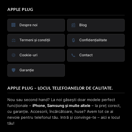
APPLE PLUG
🏢
📰
Despre noi
Blog
⚖️
🔒
Termeni și condiții
Confidențialitate
🍪
📞
Cookie-uri
Contact
🛡️
Garanție
APPLE PLUG – LOCUL TELEFOANELOR DE CALITATE.
Nou sau second hand? La noi găsești doar modele perfect
funcționale –
iPhone, Samsung și multe altele
– la preț corect,
cu garanție. Accesorii, încărcătoare, huse? Avem tot ce ai
nevoie pentru telefonul tău. Intră și convinge-te – aici e locul
tău!