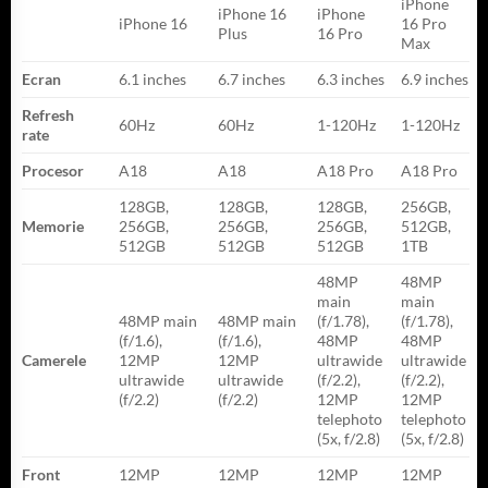
iPhone
iPhone 16
iPhone
iPhone 16
16 Pro
Plus
16 Pro
Max
Ecran
6.1 inches
6.7 inches
6.3 inches
6.9 inches
Refresh
60Hz
60Hz
1-120Hz
1-120Hz
rate
Procesor
A18
A18
A18 Pro
A18 Pro
128GB,
128GB,
128GB,
256GB,
Memorie
256GB,
256GB,
256GB,
512GB,
512GB
512GB
512GB
1TB
48MP
48MP
main
main
48MP main
48MP main
(f/1.78),
(f/1.78),
(f/1.6),
(f/1.6),
48MP
48MP
Camerele
12MP
12MP
ultrawide
ultrawide
ultrawide
ultrawide
(f/2.2),
(f/2.2),
(f/2.2)
(f/2.2)
12MP
12MP
telephoto
telephoto
(5x, f/2.8)
(5x, f/2.8)
Front
12MP
12MP
12MP
12MP