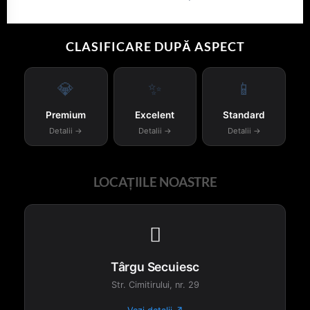
CLASIFICARE DUPĂ ASPECT
💎
✨
📱
Premium
Excelent
Standard
Detalii →
Detalii →
Detalii →
LOCAȚIILE NOASTRE

Târgu Secuiesc
Str. Cimitirului, nr. 29