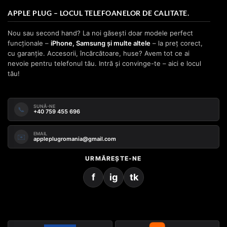
APPLE PLUG – LOCUL TELEFOANELOR DE CALITATE.
Nou sau second hand? La noi găsești doar modele perfect
funcționale –
iPhone, Samsung și multe altele
– la preț corect,
cu garanție. Accesorii, încărcătoare, huse? Avem tot ce ai
nevoie pentru telefonul tău. Intră și convinge-te – aici e locul
tău!
SUNĂ-NE
📞
+40 759 455 696
EMAIL
✉️
appleplugromania@gmail.com
URMĂREȘTE-NE
f
ig
tk