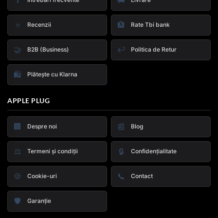
⭐
🏦
Recenzii
Rate Tbi bank
🤝
↩️
B2B (Business)
Politica de Retur
🛍️
Plătește cu Klarna
APPLE PLUG
🏢
📰
Despre noi
Blog
⚖️
🔒
Termeni și condiții
Confidențialitate
🍪
📞
Cookie-uri
Contact
🛡️
Garanție