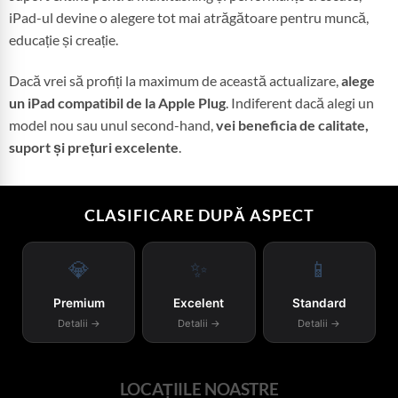
iPad-ul devine o alegere tot mai atrăgătoare pentru muncă,
educație și creație.
Dacă vrei să profiți la maximum de această actualizare,
alege
un iPad compatibil de la Apple Plug
. Indiferent dacă alegi un
model nou sau unul second-hand,
vei beneficia de calitate,
suport și prețuri excelente
.
CLASIFICARE DUPĂ ASPECT
💎
✨
📱
Premium
Excelent
Standard
Detalii →
Detalii →
Detalii →
LOCAȚIILE NOASTRE