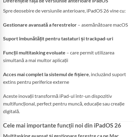
Diferențele față de versiunile anterioare iPadOS
Spre deosebire de versiunile anterioare, iPadOS 26 vine cu:
Gestionare avansată a ferestrelor
– asemănătoare macOS
Suport îmbunătățit pentru tastaturi și trackpad-uri
Funcții multitasking evoluate
– care permit utilizarea
simultană a mai multor aplicații
Acces mai complet la sistemul de fișiere
, incluzând suport
extins pentru periferice externe
Aceste inovații transformă iPad-ul într-un dispozitiv
multifuncțional, perfect pentru muncă, educație sau creație
digitală.
Cele mai importante funcții noi din iPadOS 26
Multitasking avansat și gestionare ferestre ca pe Mac