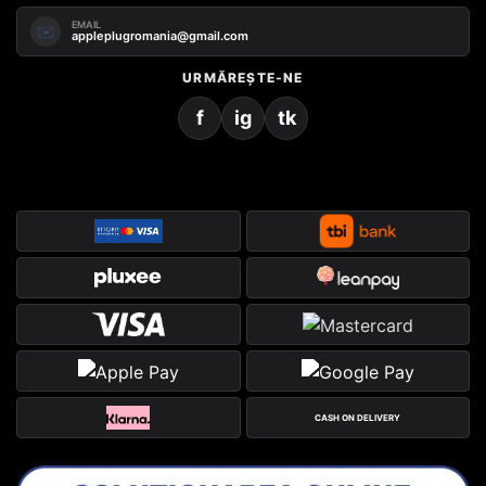
EMAIL
✉️
appleplugromania@gmail.com
URMĂREȘTE-NE
f
ig
tk
CASH ON DELIVERY