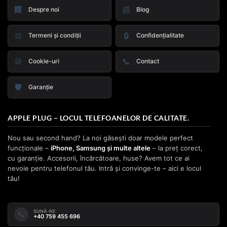
🏢
📰
Despre noi
Blog
⚖️
🔒
Termeni și condiții
Confidențialitate
🍪
📞
Cookie-uri
Contact
🛡️
Garanție
APPLE PLUG – LOCUL TELEFOANELOR DE CALITATE.
Nou sau second hand? La noi găsești doar modele perfect
funcționale –
iPhone, Samsung și multe altele
– la preț corect,
cu garanție. Accesorii, încărcătoare, huse? Avem tot ce ai
nevoie pentru telefonul tău. Intră și convinge-te – aici e locul
tău!
SUNĂ-NE
📞
+40 759 455 696