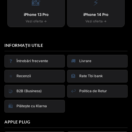
📸
⚡
iPhone 13 Pro
iPhone 14 Pro
Vezi oferta →
Vezi oferta →
INFORMAȚII UTILE
❓
🚚
Întrebări frecvente
Livrare
⭐
🏦
Recenzii
Rate Tbi bank
🤝
↩️
B2B (Business)
Politica de Retur
🛍️
Plătește cu Klarna
APPLE PLUG