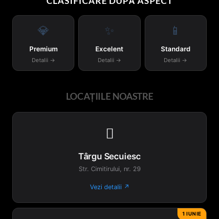
CLASIFICARE DUPĂ ASPECT
💎
✨
📱
Premium
Excelent
Standard
Detalii →
Detalii →
Detalii →
LOCAȚIILE NOASTRE

Târgu Secuiesc
Str. Cimitirului, nr. 29
Vezi detalii ↗
1 IUNIE