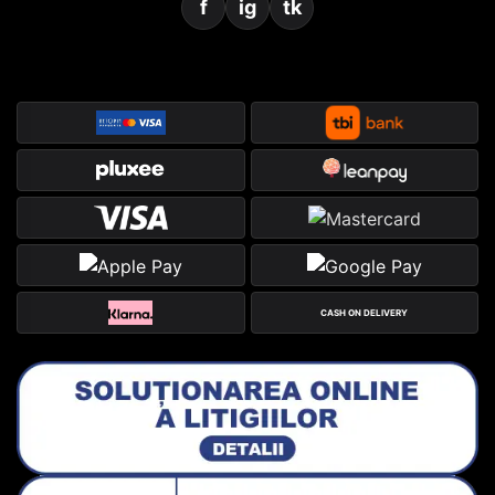
f
ig
tk
CASH ON DELIVERY