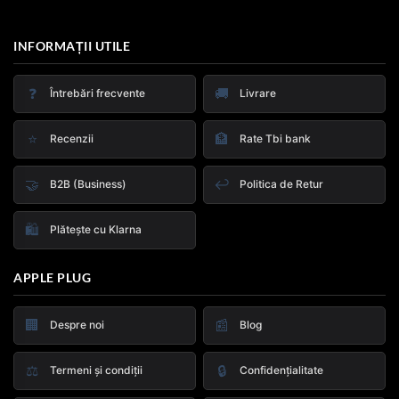
INFORMAȚII UTILE
❓
🚚
Întrebări frecvente
Livrare
⭐
🏦
Recenzii
Rate Tbi bank
🤝
↩️
B2B (Business)
Politica de Retur
🛍️
Plătește cu Klarna
APPLE PLUG
🏢
📰
Despre noi
Blog
⚖️
🔒
Termeni și condiții
Confidențialitate