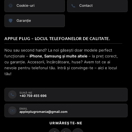
🍪
📞
Cookie-uri
Contact
🛡️
Garanție
APPLE PLUG – LOCUL TELEFOANELOR DE CALITATE.
Nou sau second hand? La noi găsești doar modele perfect
funcționale –
iPhone, Samsung și multe altele
– la preț corect,
cu garanție. Accesorii, încărcătoare, huse? Avem tot ce ai
nevoie pentru telefonul tău. Intră și convinge-te – aici e locul
tău!
SUNĂ-NE
📞
+40 759 455 696
EMAIL
✉️
appleplugromania@gmail.com
URMĂREȘTE-NE