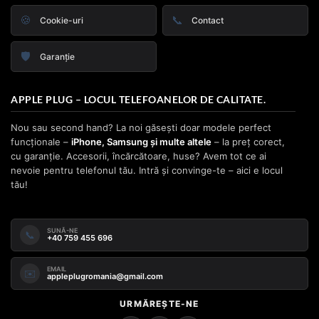
🍪
📞
Cookie-uri
Contact
🛡️
Garanție
APPLE PLUG – LOCUL TELEFOANELOR DE CALITATE.
Nou sau second hand? La noi găsești doar modele perfect
funcționale –
iPhone, Samsung și multe altele
– la preț corect,
cu garanție. Accesorii, încărcătoare, huse? Avem tot ce ai
nevoie pentru telefonul tău. Intră și convinge-te – aici e locul
tău!
SUNĂ-NE
📞
+40 759 455 696
EMAIL
✉️
appleplugromania@gmail.com
URMĂREȘTE-NE