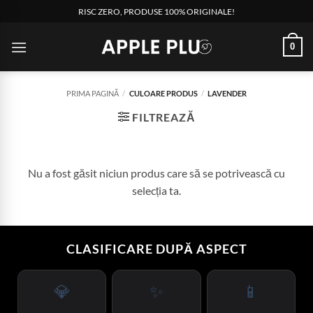
Skip
RISC ZERO, PRODUSE 100% ORIGINALE!
to
content
0
PRIMA PAGINĂ
/
CULOARE PRODUS
/
LAVENDER
FILTREAZĂ
Nu a fost găsit niciun produs care să se potrivească cu
selecția ta.
CLASIFICARE DUPĂ ASPECT
💎
✨
📱