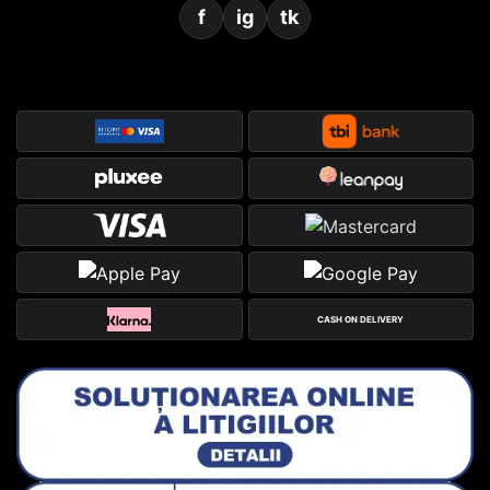
f
ig
tk
CASH ON DELIVERY