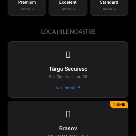
Premium
Excelent
Standard
Detalii →
Detalii →
Detalii →
LOCAȚIILE NOASTRE

Târgu Secuiesc
Str. Cimitirului, nr. 29
Vezi detalii ↗
1 IUNIE

Brașov