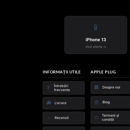
📱
iPhone 13
Vezi oferta →
INFORMAȚII UTILE
APPLE PLUG
Întrebări
🏢
❓
Despre noi
frecvente
📰
Blog
🚚
Livrare
Termeni și
⚖️
⭐
Recenzii
condiții