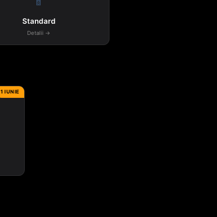
📱
Standard
Detalii →
1 IUNIE