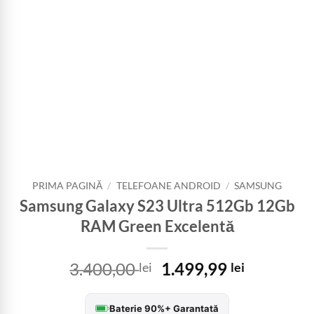
PRIMA PAGINĂ
/
TELEFOANE ANDROID
/
SAMSUNG
Samsung Galaxy S23 Ultra 512Gb 12Gb
RAM Green Excelentă
Prețul
Prețul
3.400,00
1.499,99
lei
lei
inițial
curent
a
este:
Baterie 90%+ Garantată