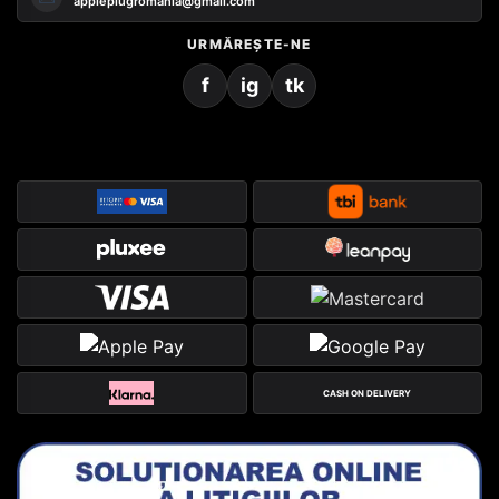
appleplugromania@gmail.com
URMĂREȘTE-NE
f
ig
tk
CASH ON DELIVERY