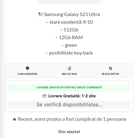
fost:
1.499,99 
3.400,00 lei.
🔌 Samsung Galaxy S23 Ultra
– stare excelentă 9/10
– 512Gb
– 12Gb RAM
– green
– posibilitate buy back
🛡️
💰
🔄
2 ANI GARANȚIE
-40% VS. NOU
30 ZILE RETUR
LIVRARE GRATUITĂ PENTRU ORICE COMANDĂ
📦
Livrare Gratuită: 1-2 zile
Se verifică disponibilitatea...
🔥 Recent, acest produs a fost cumpărat de 1 persoane
Stoc epuizat