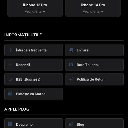
iPhone 13 Pro
iPhone 14 Pro
Vezi oferta →
Vezi oferta →
INFORMAȚII UTILE
❓
🚚
Întrebări frecvente
Livrare
⭐
🏦
Recenzii
Rate Tbi bank
🤝
↩️
B2B (Business)
Politica de Retur
🛍️
Plătește cu Klarna
APPLE PLUG
🏢
📰
Despre noi
Blog