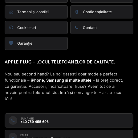
⚖️
🔒
Termeni și condiții
Confidențialitate
🍪
📞
Cookie-uri
Contact
🛡️
Garanție
APPLE PLUG – LOCUL TELEFOANELOR DE CALITATE.
Nou sau second hand? La noi găsești doar modele perfect
funcționale –
iPhone, Samsung și multe altele
– la preț corect,
cu garanție. Accesorii, încărcătoare, huse? Avem tot ce ai
nevoie pentru telefonul tău. Intră și convinge-te – aici e locul
tău!
SUNĂ-NE
📞
+40 759 455 696
EMAIL
✉️