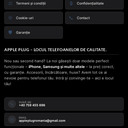
⚖️
🔒
Termeni și condiții
Confidențialitate
🍪
📞
Cookie-uri
Contact
🛡️
Garanție
APPLE PLUG – LOCUL TELEFOANELOR DE CALITATE.
Nou sau second hand? La noi găsești doar modele perfect
funcționale –
iPhone, Samsung și multe altele
– la preț corect,
cu garanție. Accesorii, încărcătoare, huse? Avem tot ce ai
nevoie pentru telefonul tău. Intră și convinge-te – aici e locul
tău!
SUNĂ-NE
📞
+40 759 455 696
EMAIL
✉️
appleplugromania@gmail.com