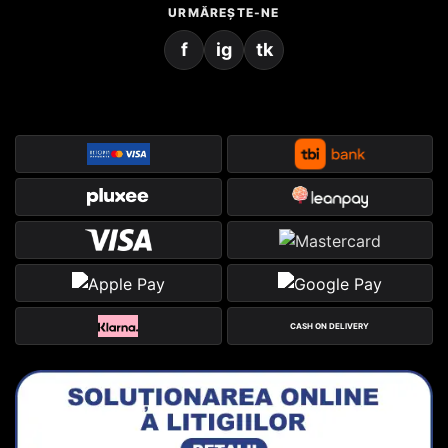
URMĂREȘTE-NE
f
ig
tk
CASH ON DELIVERY