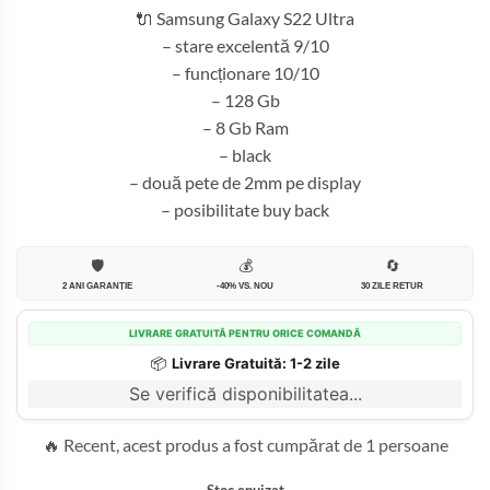
🔌 Samsung Galaxy S22 Ultra
– stare excelentă 9/10
– funcționare 10/10
– 128 Gb
– 8 Gb Ram
– black
– două pete de 2mm pe display
– posibilitate buy back
🛡️
💰
🔄
2 ANI GARANȚIE
-40% VS. NOU
30 ZILE RETUR
LIVRARE GRATUITĂ PENTRU ORICE COMANDĂ
📦
Livrare Gratuită: 1-2 zile
Se verifică disponibilitatea...
🔥 Recent, acest produs a fost cumpărat de 1 persoane
Stoc epuizat