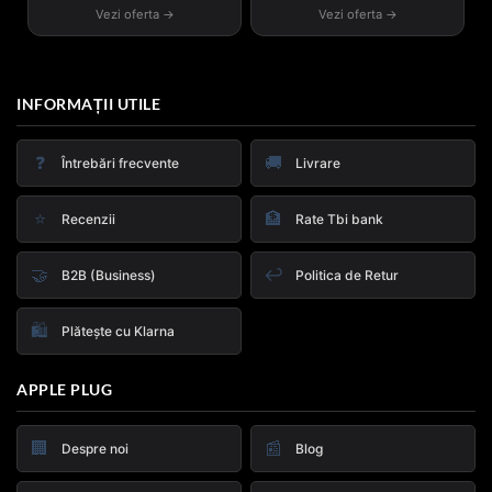
Vezi oferta →
Vezi oferta →
INFORMAȚII UTILE
❓
🚚
Întrebări frecvente
Livrare
⭐
🏦
Recenzii
Rate Tbi bank
🤝
↩️
B2B (Business)
Politica de Retur
🛍️
Plătește cu Klarna
APPLE PLUG
🏢
📰
Despre noi
Blog