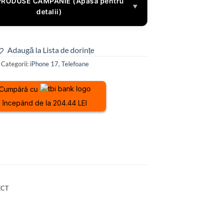
PRODUSE CAMPANIE (Apasă pentru
▼
detalii)
Adaugă la Lista de dorințe
Categorii:
iPhone 17
,
Telefoane
Cumpără cu
începând de la 204.44 LEI
ECT