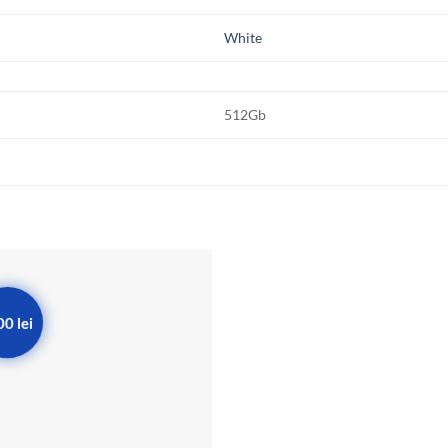
White
512Gb
00 lei