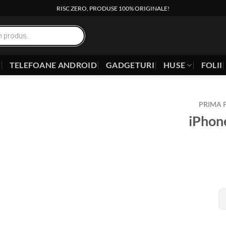
RISC ZERO, PRODUSE 100% ORIGINALE!
E
TELEFOANE ANDROID
GADGETURI
HUSE
FOLII
PRIMA 
iPhon