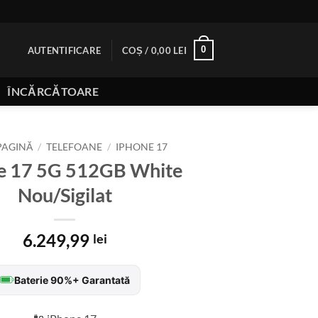
0
AUTENTIFICARE
COȘ /
0,00
LEI
ÎNCĂRCĂTOARE
PAGINĂ
/
TELEFOANE
/
IPHONE 17
e 17 5G 512GB White
Nou/Sigilat
6.249,99
lei
Baterie 90%+ Garantată