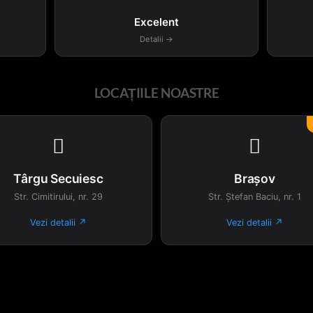
pagina
Excelent
produsului.
Detalii →
LOCAȚIILE NOASTRE


Târgu Secuiesc
Brașov
Str. Cimitirului, nr. 29
Str. Ștefan Baciu, nr. 1
Vezi detalii ↗
Vezi detalii ↗