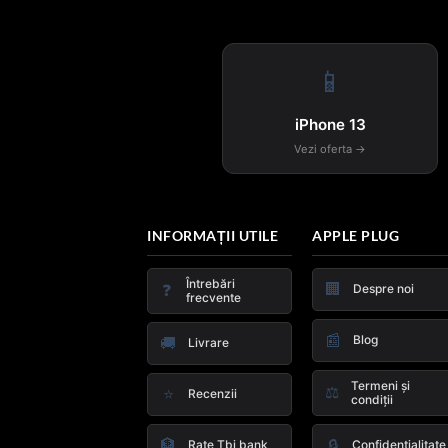
📱
iPhone 13
Vezi oferta →
INFORMAȚII UTILE
APPLE PLUG
Întrebări
🏢
❓
Despre noi
frecvente
📰
Blog
🚚
Livrare
Termeni și
⚖️
⭐
Recenzii
condiții
🏦
🔒
Rate Tbi bank
Confidențialitate