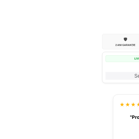
🛡️
2 ANI GARANȚIE
LI
Se
★★★
"Pro