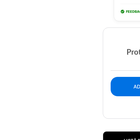
FEEDBA
Prot
AD