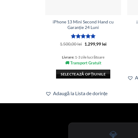
iPhone 13 Mini Second Hand cu
Garanție 24 Luni
Evaluat la
Prețul
Prețul
1.500,00
lei
1.299,99
lei
inițial
curent
5
din 5
a
este:
fost:
1.299,99 lei.
Livrare:
1-3 zile lucrătoare
1.500,00 lei.
🚚 Transport Gratuit
SELECTEAZĂ OPȚIUNILE
A
Acest
produs
Adaugă la Lista de dorințe
are
mai
multe
variații.
Opțiunile
pot
💎