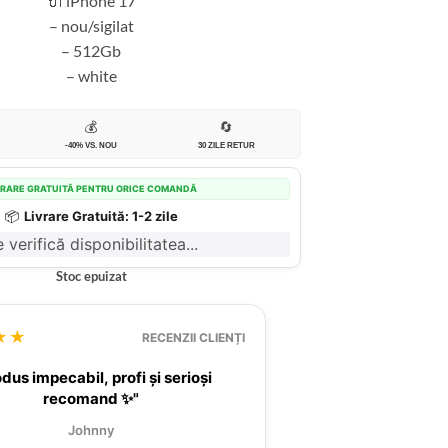
🔌 iPhone 17
– nou/sigilat
– 512Gb
– white
💰
🔄
-40% VS. NOU
30 ZILE RETUR
VRARE GRATUITĂ PENTRU ORICE COMANDĂ
📦
Livrare Gratuită: 1-2 zile
 verifică disponibilitatea...
Stoc epuizat
★★
RECENZII CLIENȚI
dus impecabil, profi și serioși
recomand ✨"
Johnny