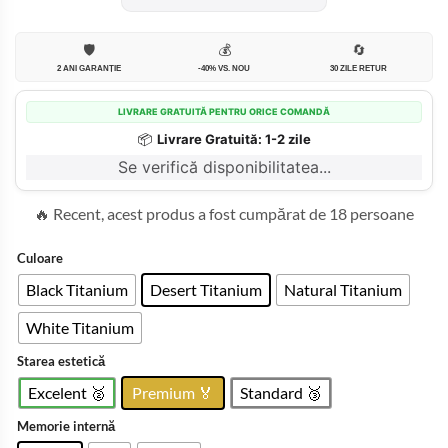
3.799,99
până
la
🛡️
💰
🔄
4.099,99
2 ANI GARANȚIE
-40% VS. NOU
30 ZILE RETUR
LIVRARE GRATUITĂ PENTRU ORICE COMANDĂ
📦
Livrare Gratuită: 1-2 zile
Se verifică disponibilitatea...
🔥 Recent, acest produs a fost cumpărat de 18 persoane
Culoare
Black Titanium
Desert Titanium
Natural Titanium
White Titanium
Starea estetică
Excelent 🥈
Premium 🏅
Standard 🥉
Memorie internă