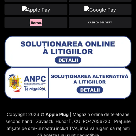
CASH ON DELIVERY
Copyright 2026 ©
Apple Plug
| Magazin online de telefoane
second hand | Zavaszki Hunor ÎI, CUI RO47656720 | Prețurile
afișate pe site-ul nostru includ TVA, însă vă rugăm să rețineți
că acestea nu sunt deductibile