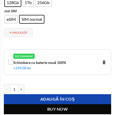
128Gb
1Tb
256Gb
slot SIM
eSIM
SIM normal
ANULEAZĂ
RECOMANDAT
🔋
Schimbare cu baterie nouă 100%
+249,00 lei
Cantitate iPhone 16 Pro cu Garanție 24 Luni
ADAUGĂ ÎN COȘ
BUY NOW