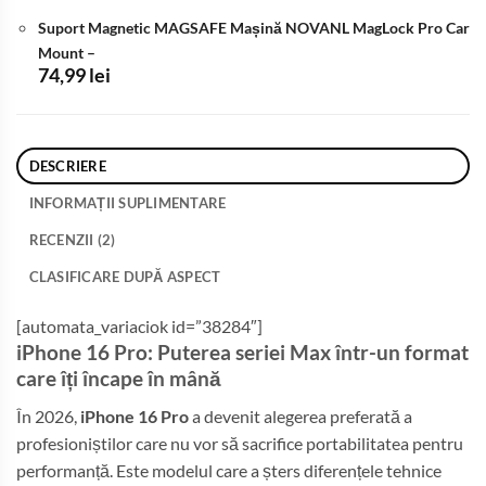
Suport Magnetic MAGSAFE Mașină NOVANL MagLock Pro Car
Mount
–
74,99
lei
DESCRIERE
INFORMAȚII SUPLIMENTARE
RECENZII (2)
CLASIFICARE DUPĂ ASPECT
[automata_variaciok id=”38284″]
iPhone 16 Pro: Puterea seriei Max într-un format
care îți încape în mână
În 2026,
iPhone 16 Pro
a devenit alegerea preferată a
profesioniștilor care nu vor să sacrifice portabilitatea pentru
performanță. Este modelul care a șters diferențele tehnice