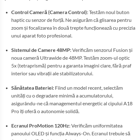
Control Cameră (Camera Control):
Testăm noul buton
haptic cu senzor de forță. Ne asigurăm că glisarea pentru
zoom și focalizarea în două trepte funcționează cu precizia
unui aparat foto profesional.
Sistemul de Camere 48MP:
Verificăm senzorul Fusion și
noua cameră Ultrawide de 48MP. Testăm zoom-ul optic
5x (tetraprismă) pentru a garanta imagini clare, fără praf
interior sau vibrații ale stabilizatorului.
Sănătatea Bateriei:
Fiind un model recent, selectăm
unități cu o degradare minimă a acumulatorului,
asigurându-ne că managementul energetic al cipului A18
Pro îți oferă o autonomie solidă.
Ecranul ProMotion 120Hz:
Verificăm uniformitatea
panoului OLED și funcția Always-On. Ecranul trebuie să