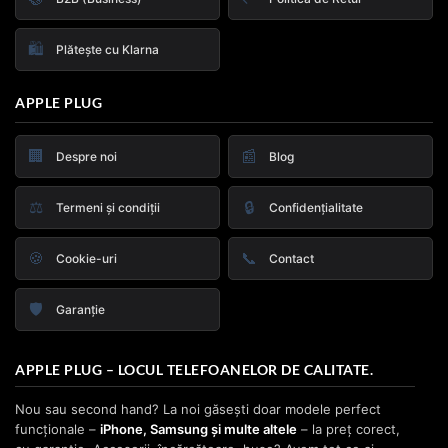
🛍️
Plătește cu Klarna
APPLE PLUG
🏢
📰
Despre noi
Blog
⚖️
🔒
Termeni și condiții
Confidențialitate
🍪
📞
Cookie-uri
Contact
🛡️
Garanție
APPLE PLUG – LOCUL TELEFOANELOR DE CALITATE.
Nou sau second hand? La noi găsești doar modele perfect
funcționale –
iPhone, Samsung și multe altele
– la preț corect,