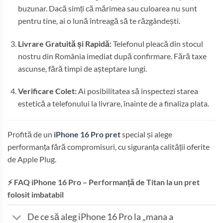
buzunar. Dacă simți că mărimea sau culoarea nu sunt
pentru tine, ai o lună întreagă să te răzgândești.
Livrare Gratuită și Rapidă:
Telefonul pleacă din stocul
nostru din România imediat după confirmare. Fără taxe
ascunse, fără timpi de așteptare lungi.
Verificare Colet:
Ai posibilitatea să inspectezi starea
estetică a telefonului la livrare, înainte de a finaliza plata.
Profită de un
iPhone 16 Pro pret
special și alege
performanța fără compromisuri, cu siguranța calității oferite
de Apple Plug.
⚡ FAQ iPhone 16 Pro – Performanță de Titan la un pret
folosit imbatabil
De ce să aleg iPhone 16 Pro la „mana a