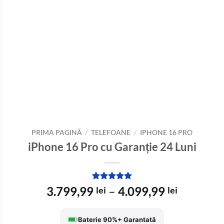
PRIMA PAGINĂ
/
TELEFOANE
/
IPHONE 16 PRO
iPhone 16 Pro cu Garanție 24 Luni
Evaluat la
2
Interval
3.799,99
–
4.099,99
lei
lei
5
din 5 pe
de
baza a
evaluări de
prețuri:
Baterie 90%+ Garantată
la clienți