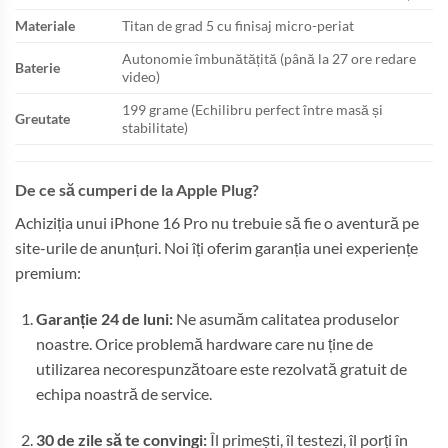
Materiale
Titan de grad 5 cu finisaj micro-periat
Autonomie îmbunătățită (până la 27 ore redare
Baterie
video)
199 grame (Echilibru perfect între masă și
Greutate
stabilitate)
De ce să cumperi de la Apple Plug?
Achiziția unui iPhone 16 Pro nu trebuie să fie o aventură pe
site-urile de anunțuri. Noi îți oferim garanția unei experiențe
premium:
Garanție 24 de luni:
Ne asumăm calitatea produselor
noastre. Orice problemă hardware care nu ține de
utilizarea necorespunzătoare este rezolvată gratuit de
echipa noastră de service.
30 de zile să te convingi:
Îl primești, îl testezi, îl porți în