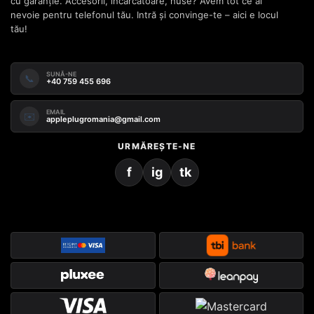
cu garanție. Accesorii, încărcătoare, huse? Avem tot ce ai
nevoie pentru telefonul tău. Intră și convinge-te – aici e locul
tău!
SUNĂ-NE
📞
+40 759 455 696
EMAIL
✉️
appleplugromania@gmail.com
URMĂREȘTE-NE
f
ig
tk