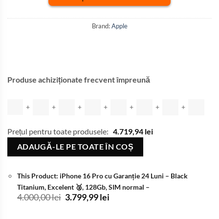
Brand:
Apple
Produse achiziționate frecvent împreună
+
+
+
+
+
+
+
Prețul pentru toate produsele:
4.719,94
lei
ADAUGĂ-LE PE TOATE ÎN COȘ
This Product: iPhone 16 Pro cu Garanție 24 Luni
– Black
Titanium, Excelent 🥈, 128Gb, SIM normal
–
Prețul
Prețul
4.000,00
lei
3.799,99
lei
inițial
curent
a
este: