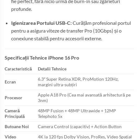
fie perfect, fără nicio urmă de burn-in sau zgârieturi
profunde.
Igienizarea Portului USB-C:
Curățăm profesional portul
pentru a asigura viteze de transfer Pro (10Gbps) și o
conexiune stabilă pentru accesorii externe.
Specificații Tehnice iPhone 16 Pro
Caracteristică
Detalii Tehnice
6.3″ Super Retina XDR, ProMotion 120Hz,
Ecran
margini ultra-subțiri
Apple A18 Pro (Cea mai avansată arhitectură pe
Procesor
3nm)
Cameră
48MP Fusion + 48MP Ultrawide + 12MP
Principală
Telephoto 5x
Butoane Noi
Camera Control (capacitiv) + Action Button
Video
4K la 120 fps Dolby Vision, ProRes, Video Spațial