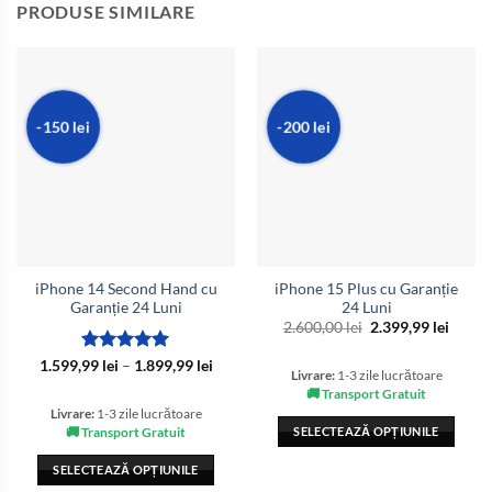
PRODUSE SIMILARE
-150 lei
-200 lei
iPhone 14 Second Hand cu
iPhone 15 Plus cu Garanție
Garanție 24 Luni
24 Luni
Prețul
Prețul
2.600,00
lei
2.399,99
lei
inițial
curen
a
este:
Evaluat la
Interval
1.599,99
lei
–
1.899,99
lei
fost:
2.399,
Livrare:
1-3 zile lucrătoare
de
5
din 5
2.600,00 lei.
prețuri:
🚚 Transport Gratuit
1.599,99 lei
Livrare:
1-3 zile lucrătoare
până
SELECTEAZĂ OPȚIUNILE
🚚 Transport Gratuit
la
1.899,99 lei
Acest
SELECTEAZĂ OPȚIUNILE
produs