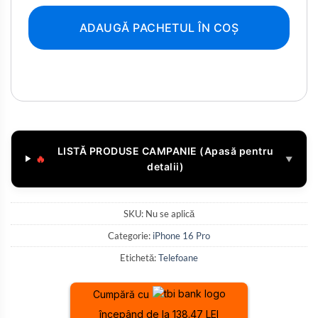
ADAUGĂ PACHETUL ÎN COȘ
LISTĂ PRODUSE CAMPANIE (Apasă pentru
🔥
▼
detalii)
SKU:
Nu se aplică
Categorie:
iPhone 16 Pro
Etichetă:
Telefoane
Cumpără cu
începând de la 138.47 LEI