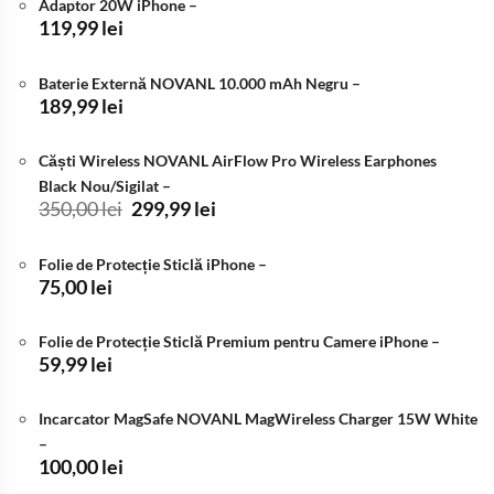
Adaptor 20W iPhone
–
fost:
3.799,99 lei.
119,99
lei
4.000,00 lei.
Baterie Externă NOVANL 10.000 mAh Negru
–
189,99
lei
Căști Wireless NOVANL AirFlow Pro Wireless Earphones
Black Nou/Sigilat
–
Prețul
Prețul
350,00
lei
299,99
lei
inițial
curent
a
este:
Folie de Protecție Sticlă iPhone
–
fost:
299,99 lei.
75,00
lei
350,00 lei.
Folie de Protecție Sticlă Premium pentru Camere iPhone
–
59,99
lei
Incarcator MagSafe NOVANL MagWireless Charger 15W White
–
100,00
lei