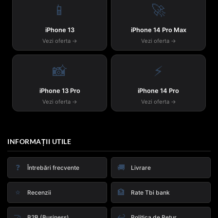
📱
🚀
iPhone 13
iPhone 14 Pro Max
Vezi oferta →
Vezi oferta →
📸
⚡
iPhone 13 Pro
iPhone 14 Pro
Vezi oferta →
Vezi oferta →
INFORMAȚII UTILE
❓
🚚
Întrebări frecvente
Livrare
⭐
🏦
Recenzii
Rate Tbi bank
🤝
↩️
B2B (Business)
Politica de Retur