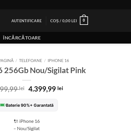
0
AUTENTIFICARE
COȘ /
0,00
LEI
ÎNCĂRCĂTOARE
PAGINĂ
/
TELEFOANE
/
IPHONE 16
6 256Gb Nou/Sigilat Pink
Prețul
Prețul
199,99
4.399,99
lei
lei
inițial
curent
a
este:
Baterie 90%+ Garantată
fost:
4.399,99 lei.
5.199,99 lei.
🔌 iPhone 16
– Nou/Sigilat