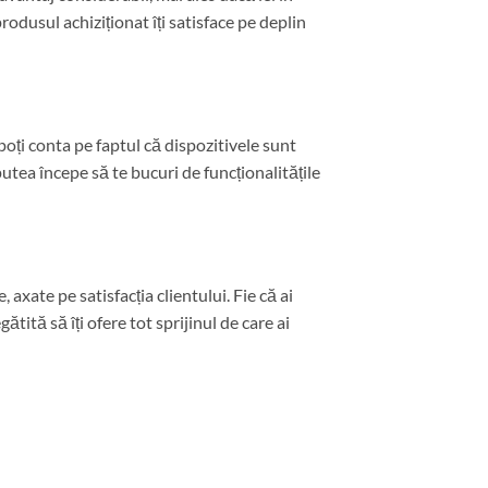
 produsul achiziționat îți satisface pe deplin
oți conta pe faptul că dispozitivele sunt
putea începe să te bucuri de funcționalitățile
axate pe satisfacția clientului. Fie că ai
tită să îți ofere tot sprijinul de care ai