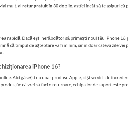
Mai mult, ai
retur gratuit în 30 de zile
, astfel încât să te asiguri că
area rapidă
. Dacă ești nerăbdător să primești noul tău iPhone 16, p
amnă că timpul de așteptare va fi minim, iar în doar câteva zile vei 
r.
chiziționarea iPhone 16?
ne. Aici găsești nu doar produse Apple, ci și servicii de încredere, 
odus, fie că vrei să faci o returnare, echipa lor de suport este pregă