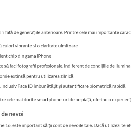
ri față de generațiile anterioare. Printre cele mai importante carac
ă culori vibrante și o claritate uimitoare
ficient chip din gama iPhone
ite să faci fotografii profesionale, indiferent de condițiile de ilumina
omie extinsă pentru utilizarea zilnică
 inclusiv Face ID îmbunătățit și autentificare biometrică rapidă
ntre cele mai dorite smartphone-uri de pe piață, oferind o experienț
e de nevoi
16, este important să ții cont de nevoile tale. Dacă utilizezi telefon