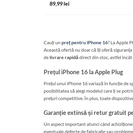
89,99
lei
Cauți un
preț pentru iPhone 16
? La Apple P
Această ofertă nu doar că îți oferă siguranța 
de
livrare rapidă
direct din stoc, astfel încâ
Prețul iPhone 16 la Apple Plug
Prețul unui iPhone 16 variază în funcție de sp
posibilitatea să alegi modelul care ți se pot
prețuri competitive. În plus, toate dispoziti
Garanție extinsă și retur gratuit 
Un aspect important atunci când achiziționez
eventuale defecte de fabricație sau probleme 