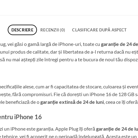
DESCRIERE
RECENZII (0)
CLASIFICARE DUPĂ ASPECT
lug, vei găsi o gamă largă de iPhone-uri, toate cu
garanție de 24 de
unui produs de calitate, dar și libertatea de a-l returna dacă nu eșt
t să nu mai aștepți zile întregi pentru a te bucura de noul tău dispozi
ecificațiile alese, cum ar fi capacitatea de stocare, culoarea și even
rivește, fără compromisuri. Fie că dorești un iPhone 16 de 128 GB s
vele beneficiază de o
garanție extinsă de 24 de luni
, ceea ce îți of
pentru iPhone 16
i un iPhone este garanția. Apple Plug îți oferă
garanție de 24 de l
tehnice, vei fi acoperit pe o perioadă îndelungată. Acesta este un a