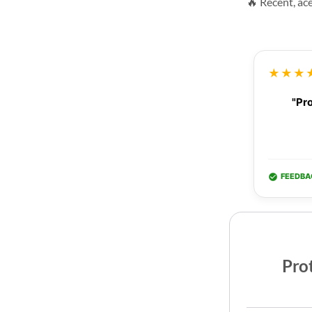
🔥 Recent, ac
★★★
"Pro
FEEDBA
Prot