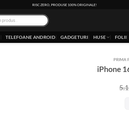
RISC ZERO, PRODUSE 100% ORIGINALE!
E
TELEFOANE ANDROID
GADGETURI
HUSE
FOLII
PRIMA 
iPhone 1
5.