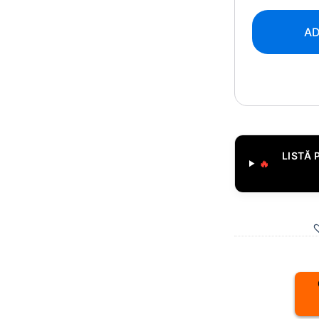
AD
LISTĂ 
🔥