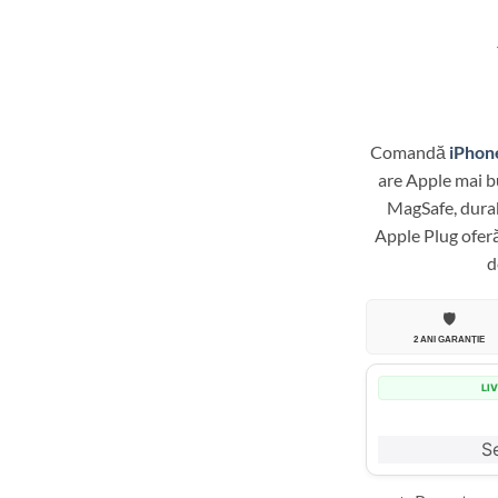
Comandă
iPhone
are Apple mai bu
MagSafe, durab
Apple Plug oferă
d
🛡️
2 ANI GARANȚIE
LI
Se