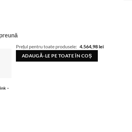
mpreună
Prețul pentru toate produsele:
4.564,98
lei
ADAUGĂ-LE PE TOATE ÎN COȘ
Pink
–
.