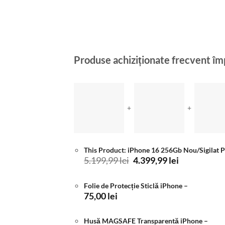
Produse achiziționate frecvent î
+
+
This Product: iPhone 16 256Gb Nou/Sigilat 
Prețul
Prețul
5.199,99
lei
4.399,99
lei
inițial
curent
a
este:
Folie de Protecție Sticlă iPhone
–
fost:
4.399,99 lei
75,00
lei
5.199,99 lei.
Husă MAGSAFE Transparentă iPhone
–