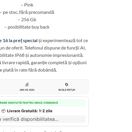
– Pink
– pe stoc, fără precomandă
– 256 Gb
– posibilitate buy back
 16 la preț special
și experimentează tot ce
n de oferit. Telefonul dispune de funcții AI,
ilitate IP68 și autonomie impresionantă.
 livrare rapidă, garanție completă și opțiuni
e plată în rate fără dobândă.
💰
🔄
-40% VS. NOU
30 ZILE RETUR
VRARE GRATUITĂ PENTRU ORICE COMANDĂ
📦
Livrare Gratuită: 1-2 zile
 verifică disponibilitatea...