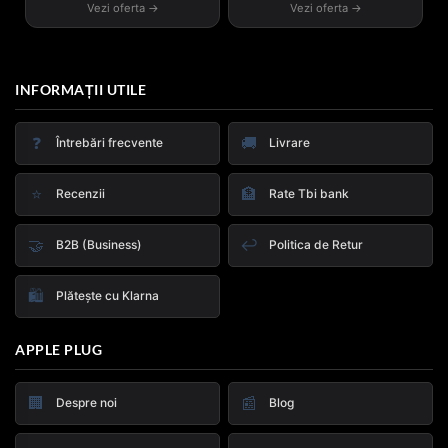
Vezi oferta →
Vezi oferta →
INFORMAȚII UTILE
❓
🚚
Întrebări frecvente
Livrare
⭐
🏦
Recenzii
Rate Tbi bank
🤝
↩️
B2B (Business)
Politica de Retur
🛍️
Plătește cu Klarna
APPLE PLUG
🏢
📰
Despre noi
Blog