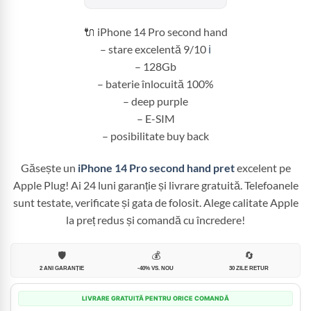
fost:
2.799,99 
3.100,00 lei.
🔌 iPhone 14 Pro second hand
– stare excelentă 9/10
ℹ️
– 128Gb
– baterie înlocuită 100%
– deep purple
– E-SIM
– posibilitate buy back
Găsește un
iPhone 14 Pro second hand pret
excelent pe
Apple Plug! Ai 24 luni garanție și livrare gratuită. Telefoanele
sunt testate, verificate și gata de folosit. Alege calitate Apple
la preț redus și comandă cu încredere!
🛡️
💰
🔄
2 ANI GARANȚIE
-40% VS. NOU
30 ZILE RETUR
LIVRARE GRATUITĂ PENTRU ORICE COMANDĂ