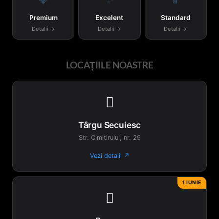
în
Premium
Excelent
Standard
pagina
Detalii →
Detalii →
Detalii →
produsului.
LOCAȚIILE NOASTRE

Târgu Secuiesc
Str. Cimitirului, nr. 29
Vezi detalii ↗
1 IUNIE
