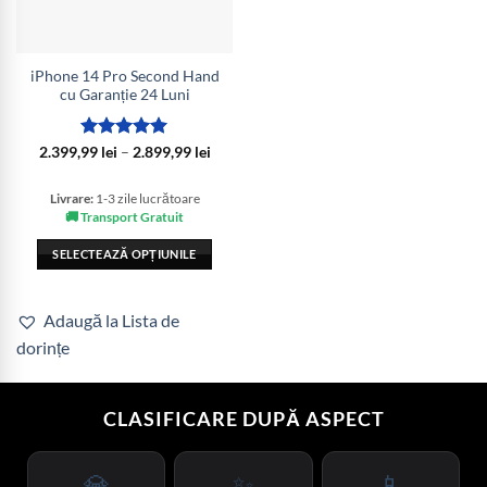
iPhone 14 Pro Second Hand
cu Garanție 24 Luni
Evaluat la
Interval
2.399,99
lei
–
2.899,99
lei
de
5
din 5
prețuri:
2.399,99 lei
Livrare:
1-3 zile lucrătoare
până
🚚 Transport Gratuit
la
2.899,99 lei
SELECTEAZĂ OPȚIUNILE
Acest
produs
Adaugă la Lista de
are
dorințe
mai
multe
variații.
CLASIFICARE DUPĂ ASPECT
Opțiunile
pot
fi
💎
✨
📱
alese