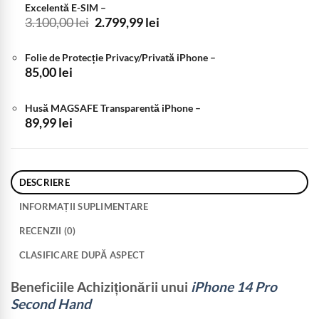
Excelentă E-SIM
–
Prețul
Prețul
3.100,00
lei
2.799,99
lei
inițial
curent
a
este:
Folie de Protecție Privacy/Privată iPhone
–
fost:
2.799,99 lei.
85,00
lei
3.100,00 lei.
Husă MAGSAFE Transparentă iPhone
–
89,99
lei
DESCRIERE
INFORMAȚII SUPLIMENTARE
RECENZII (0)
CLASIFICARE DUPĂ ASPECT
Beneficiile Achiziționării unui
iPhone 14 Pro
Second Hand