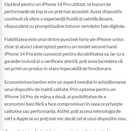
Optând pentru un iPhone 14 Pro utilizat, te bucuri de
performanțe de top la un preț mai accesibil. Acest dispozitiv
continuă să ofere o experiență fluidă și satisfăcătoare,
răspunzând cu promptitudine tuturor cerințelor tale digitale.
Fiabilitatea este unul dintre punctele forte ale iPhone-urilor,
chiar și atunci când optezi pentru un model second hand.
iPhone 14 Pro este cunoscut pentru durabilitatea sa, iar cu o
garanție inclusă și o verificare atentă, poți avea încredere că
vei primi un produs în stare impecabilă de funcționare.
Economisirea banilor este un aspect esențial în achiziționarea
unui dispozitiv de înaltă calitate. Prin optarea pentru un
iPhone 14 Pro de mâna a două, ai posibilitatea de a
economisi bani fără a face compromisuri în ceea ce privește
calitatea sau performanța. Astfel, poți accesa tehnologia de
vârf a Apple la un preț mai mic decât cel al unui dispozitiv nou.