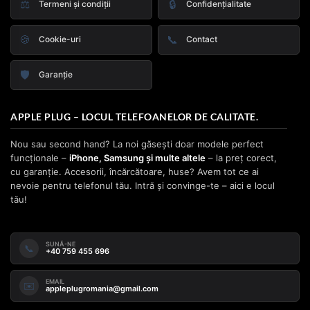
⚖️
🔒
Termeni și condiții
Confidențialitate
🍪
📞
Cookie-uri
Contact
🛡️
Garanție
APPLE PLUG – LOCUL TELEFOANELOR DE CALITATE.
Nou sau second hand? La noi găsești doar modele perfect
funcționale –
iPhone, Samsung și multe altele
– la preț corect,
cu garanție. Accesorii, încărcătoare, huse? Avem tot ce ai
nevoie pentru telefonul tău. Intră și convinge-te – aici e locul
tău!
SUNĂ-NE
📞
+40 759 455 696
EMAIL
✉️
appleplugromania@gmail.com