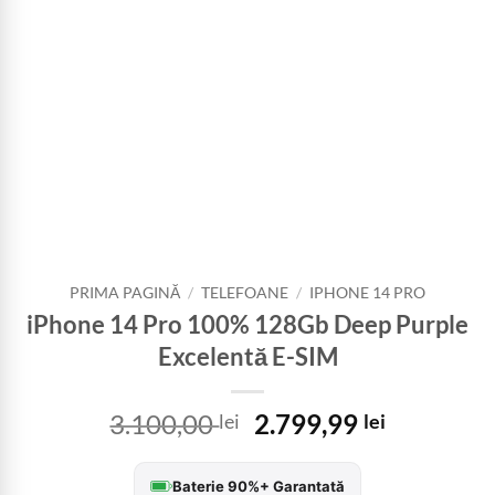
PRIMA PAGINĂ
/
TELEFOANE
/
IPHONE 14 PRO
iPhone 14 Pro 100% 128Gb Deep Purple
Excelentă E-SIM
Prețul
Prețul
3.100,00
2.799,99
lei
lei
inițial
curent
a
este:
Baterie 90%+ Garantată