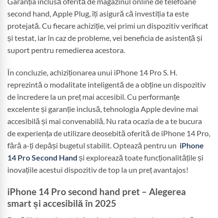
Garanția inclusă oferită de magazinul online de telefoane
second hand, Apple Plug, îți asigură că investiția ta este
protejată. Cu fiecare achiziție, vei primi un dispozitiv verificat
și testat, iar în caz de probleme, vei beneficia de asistență și
suport pentru remedierea acestora.
În concluzie, achiziționarea unui iPhone 14 Pro S. H.
reprezintă o modalitate inteligentă de a obține un dispozitiv
de încredere la un preț mai accesibil. Cu performanțe
excelente și garanție inclusă, tehnologia Apple devine mai
accesibilă și mai convenabilă. Nu rata ocazia de a te bucura
de experiența de utilizare deosebită oferită de iPhone 14 Pro,
fără a-ți depăși bugetul stabilit. Optează pentru un
iPhone
14 Pro Second Hand
și explorează toate funcționalitățile și
inovațiile acestui dispozitiv de top la un preț avantajos!
iPhone 14 Pro second hand pret – Alegerea
smart și accesibilă în 2025