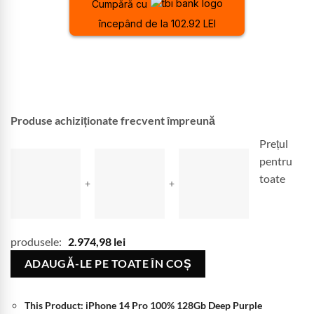
Cumpără cu
începând de la 102.92 LEI
Produse achiziționate frecvent împreună
Prețul
pentru
toate
+
+
produsele:
2.974,98
lei
ADAUGĂ-LE PE TOATE ÎN COȘ
This Product: iPhone 14 Pro 100% 128Gb Deep Purple