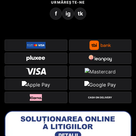
URMĂREȘTE-NE
f
ig
tk
CASH ON DELIVERY