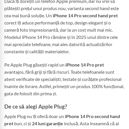
Dacă îți dorești un telefon Apple premium, dar nu vrei să
plătești prețul unui produs nou, varianta second hand este
cea mai bună soluție. Un
iPhone 14 Pro second hand pret
corect îți aduce performanță de top, design elegant și o
cameră foto impresionantă, dar la un cost mult mai mic.
Modelul iPhone 14 Pro rămâne și în 2025 unul dintre cele
mai apreciate telefoane, mai ales datorită actualizărilor
constante și calității materialelor.
Pe Apple Plug găsești rapid un
iPhone 14 Pro pret
avantajos, fără griji și fără riscuri. Toate telefoanele sunt
atent verificate de specialiști, testate și curățate profesional
înainte de livrare. Astfel, primești un produs 100% funcțional,
gata de folosit din prima zi.
De ce să alegi Apple Plug?
Apple Plug nu îți oferă doar un
iPhone 14 Pro second hand
pret
bun, ci și
24 luni garanție
inclusă. Asta înseamnă că ai