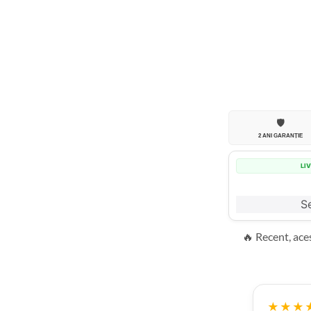
🛡️
2 ANI GARANȚIE
LI
Se
🔥 Recent, ace
★★★