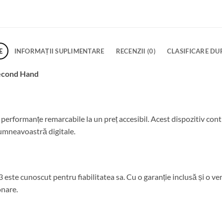
E
INFORMAȚII SUPLIMENTARE
RECENZII (0)
CLASIFICARE DU
Second Hand
performanțe remarcabile la un preț accesibil. Acest dispozitiv cont
dumneavoastră digitale.
este cunoscut pentru fiabilitatea sa. Cu o garanție inclusă și o ver
onare.