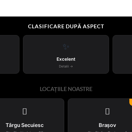
CLASIFICARE DUPĂ ASPECT
✨
Excelent
Detalii →
LOCAȚIILE NOASTRE


Târgu Secuiesc
Brașov