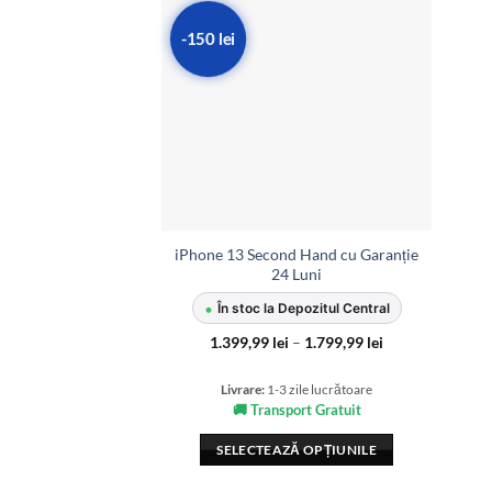
-150 lei
iPhone 13 Second Hand cu Garanție
24 Luni
•
În stoc la Depozitul Central
Interval
1.399,99
lei
–
1.799,99
lei
de
prețuri:
1.399,99 lei
Livrare:
1-3 zile lucrătoare
până
🚚 Transport Gratuit
la
1.799,99 lei
SELECTEAZĂ OPȚIUNILE
Acest