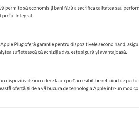
 permite să economisiți bani fără a sacrifica calitatea sau perfor
 prețul integral.
Apple Plug oferă garanție pentru dispozitivele second hand, asigur
iștea sufletească că achiziția dvs. este sigură și avantajoasă.
 dispozitiv de încredere la un preț accesibil, beneficiind de perfo
această ofertă și de a vă bucura de tehnologia Apple într-un mod co