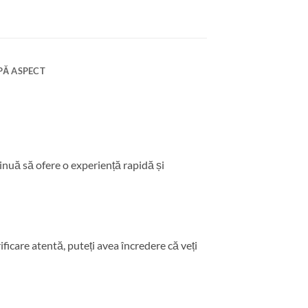
PĂ ASPECT
inuă să ofere o experiență rapidă și
ificare atentă, puteți avea încredere că veți