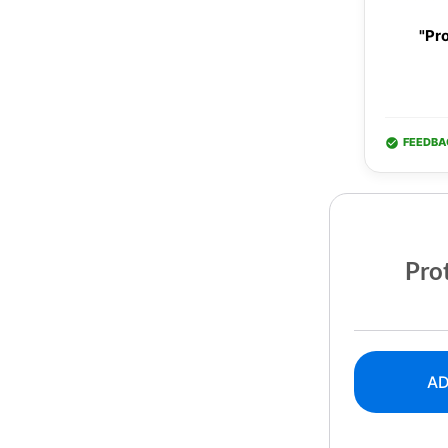
"Pro
FEEDBA
Prot
AD