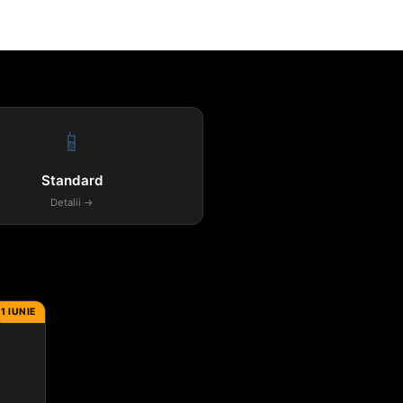
📱
Standard
Detalii →
1 IUNIE