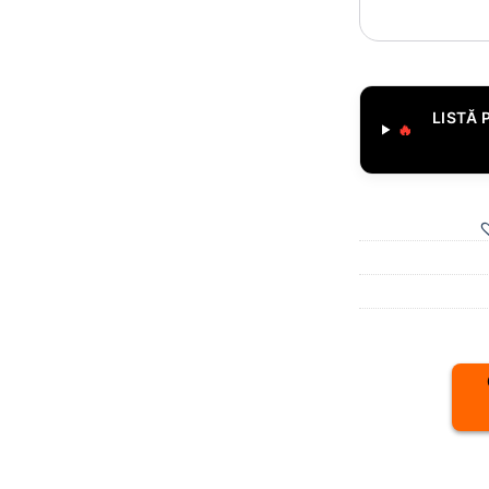
LISTĂ 
🔥