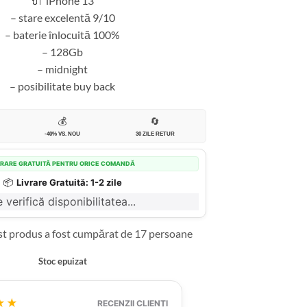
🔌 iPhone 13
– stare excelentă 9/10
– baterie înlocuită 100%
– 128Gb
– midnight
– posibilitate buy back
💰
🔄
-40% VS. NOU
30 ZILE RETUR
VRARE GRATUITĂ PENTRU ORICE COMANDĂ
📦
Livrare Gratuită: 1-2 zile
 verifică disponibilitatea...
st produs a fost cumpărat de 17 persoane
Stoc epuizat
★★
RECENZII CLIENȚI