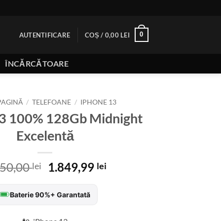
0
AUTENTIFICARE
COȘ /
0,00
LEI
ÎNCĂRCĂTOARE
PAGINĂ
/
TELEFOANE
/
IPHONE 13
13 100% 128Gb Midnight
Excelentă
Prețul
Prețul
250,00
1.849,99
lei
lei
inițial
curent
a
este:
Baterie 90%+ Garantată
fost:
1.849,99 lei.
2.250,00 lei.