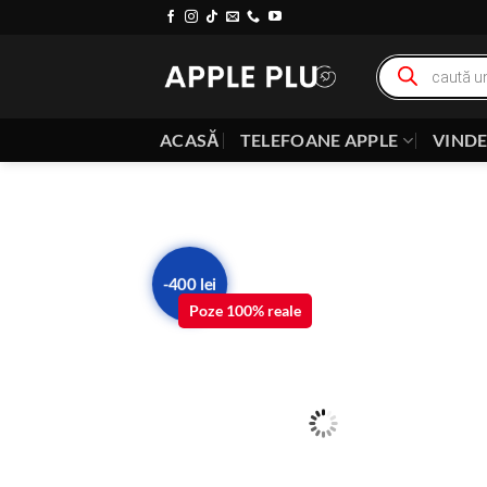
Skip
to
Products
content
search
ACASĂ
TELEFOANE APPLE
VIND
-400 lei
Poze 100% reale