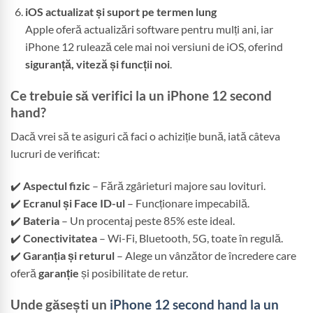
iOS actualizat și suport pe termen lung
Apple oferă actualizări software pentru mulți ani, iar
iPhone 12 rulează cele mai noi versiuni de iOS, oferind
siguranță, viteză și funcții noi
.
Ce trebuie să verifici la un iPhone 12 second
hand?
Dacă vrei să te asiguri că faci o achiziție bună, iată câteva
lucruri de verificat:
✔️
Aspectul fizic
– Fără zgârieturi majore sau lovituri.
✔️
Ecranul și Face ID-ul
– Funcționare impecabilă.
✔️
Bateria
– Un procentaj peste 85% este ideal.
✔️
Conectivitatea
– Wi-Fi, Bluetooth, 5G, toate în regulă.
✔️
Garanția și returul
– Alege un vânzător de încredere care
oferă
garanție
și posibilitate de retur.
Unde găsești un
iPhone 12 second hand la un