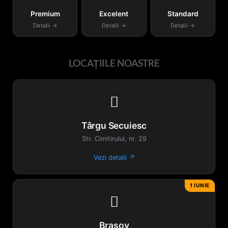
în
Premium
Excelent
Standard
pagina
Detalii →
Detalii →
Detalii →
produsului.
LOCAȚIILE NOASTRE

Târgu Secuiesc
Str. Cimitirului, nr. 29
Vezi detalii ↗
1 IUNIE

Brașov