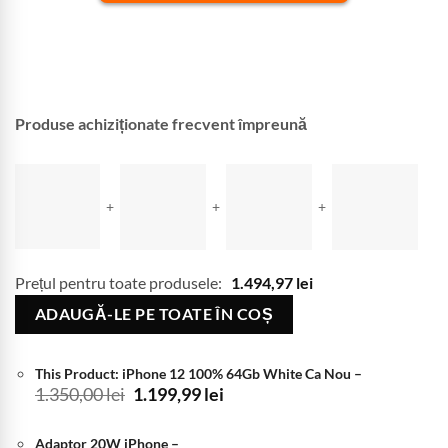
Produse achiziționate frecvent împreună
+
+
+
Prețul pentru toate produsele:
1.494,97
lei
ADAUGĂ-LE PE TOATE ÎN COȘ
This Product: iPhone 12 100% 64Gb White Ca Nou
–
Prețul
Prețul
1.350,00
lei
1.199,99
lei
inițial
curent
a
este:
Adaptor 20W iPhone
–
fost:
1.199,99 lei.