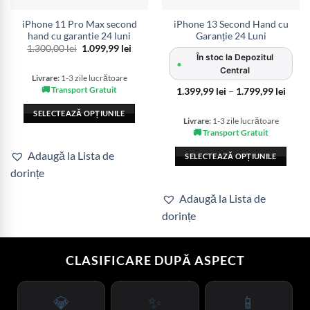
iPhone 11 Pro Max second
iPhone 13 Second Hand cu
hand cu garantie 24 luni
Garanție 24 Luni
Prețul
Prețul
1.300,00
lei
1.099,99
lei
inițial
curent
În stoc la Depozitul
•
a
este:
Central
fost:
1.099,99 lei.
Livrare:
1-3 zile lucrătoare
1.300,00 lei.
🚚 Transport Gratuit
Interv
1.399,99
lei
–
1.799,99
lei
de
prețur
SELECTEAZĂ OPȚIUNILE
1.399,
Livrare:
1-3 zile lucrătoare
până
Acest
🚚 Transport Gratuit
la
produs
1.799,
Adaugă la Lista de
SELECTEAZĂ OPȚIUNILE
are
dorințe
Acest
mai
produs
multe
Adaugă la Lista de
are
variații.
dorințe
mai
Opțiunile
multe
pot
variații.
fi
CLASIFICARE DUPĂ ASPECT
Opțiunile
alese
pot
în
fi
pagina
💎
✨
📱
alese
produsului.