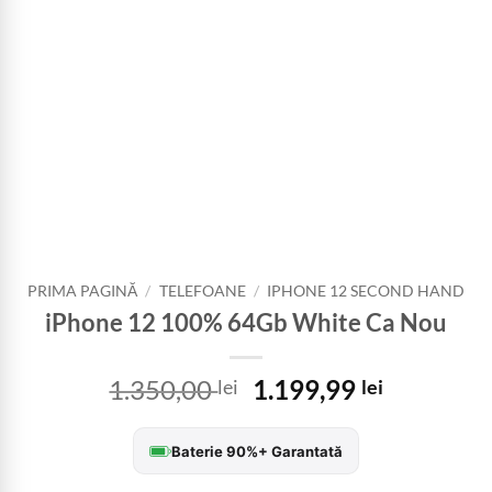
PRIMA PAGINĂ
/
TELEFOANE
/
IPHONE 12 SECOND HAND
iPhone 12 100% 64Gb White Ca Nou
Prețul
Prețul
1.350,00
1.199,99
lei
lei
inițial
curent
a
este:
Baterie 90%+ Garantată
fost:
1.199,99 