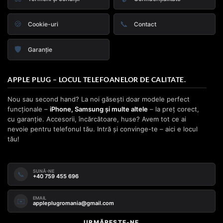
🍪
📞
Cookie-uri
Contact
🛡️
Garanție
APPLE PLUG – LOCUL TELEFOANELOR DE CALITATE.
Nou sau second hand? La noi găsești doar modele perfect
funcționale –
iPhone, Samsung și multe altele
– la preț corect,
cu garanție. Accesorii, încărcătoare, huse? Avem tot ce ai
nevoie pentru telefonul tău. Intră și convinge-te – aici e locul
tău!
SUNĂ-NE
📞
+40 759 455 696
EMAIL
✉️
appleplugromania@gmail.com
URMĂREȘTE-NE