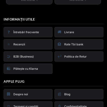
INFORMAȚII UTILE
❓
🚚
Întrebări frecvente
Livrare
⭐
🏦
Recenzii
Rate Tbi bank
🤝
↩️
B2B (Business)
Politica de Retur
🛍️
Plătește cu Klarna
APPLE PLUG
🏢
📰
Despre noi
Blog
⚖️
🔒
Termeni și condiții
Confidențialitate