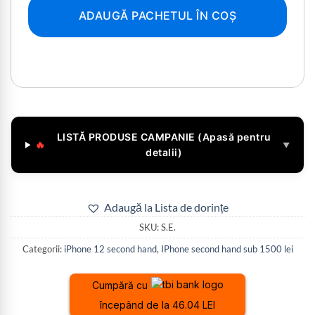
ADAUGĂ PACHETUL ÎN COȘ
LISTĂ PRODUSE CAMPANIE (Apasă pentru
🔥
▼
detalii)
Adaugă la Lista de dorințe
SKU:
S.E.
Categorii:
iPhone 12 second hand
,
IPhone second hand sub 1500 lei
Cumpără cu
începând de la 46.04 LEI