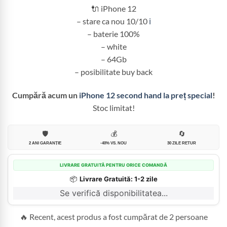
1.350,00 lei.
🔌 iPhone 12
– stare ca nou 10/10
ℹ️
– baterie 100%
– white
– 64Gb
– posibilitate buy back
Cumpără acum un
iPhone 12 second hand la preț special
!
Stoc limitat!
🛡️
💰
🔄
2 ANI GARANȚIE
-40% VS. NOU
30 ZILE RETUR
LIVRARE GRATUITĂ PENTRU ORICE COMANDĂ
📦
Livrare Gratuită: 1-2 zile
Se verifică disponibilitatea...
🔥 Recent, acest produs a fost cumpărat de 2 persoane