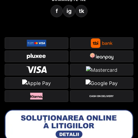
f
ig
tk
CASH ON DELIVERY