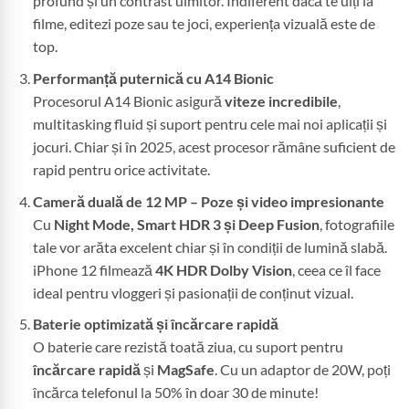
profund și un contrast uimitor. Indiferent dacă te uiți la
filme, editezi poze sau te joci, experiența vizuală este de
top.
Performanță puternică cu A14 Bionic
Procesorul A14 Bionic asigură
viteze incredibile
,
multitasking fluid și suport pentru cele mai noi aplicații și
jocuri. Chiar și în 2025, acest procesor rămâne suficient de
rapid pentru orice activitate.
Cameră duală de 12 MP – Poze și video impresionante
Cu
Night Mode, Smart HDR 3 și Deep Fusion
, fotografiile
tale vor arăta excelent chiar și în condiții de lumină slabă.
iPhone 12 filmează
4K HDR Dolby Vision
, ceea ce îl face
ideal pentru vloggeri și pasionații de conținut vizual.
Baterie optimizată și încărcare rapidă
O baterie care rezistă toată ziua, cu suport pentru
încărcare rapidă
și
MagSafe
. Cu un adaptor de 20W, poți
încărca telefonul la 50% în doar 30 de minute!