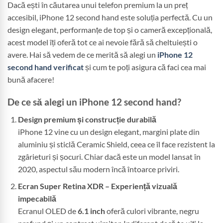
Dacă ești în căutarea unui telefon premium la un preț
accesibil, iPhone 12 second hand este soluția perfectă. Cu un
design elegant, performanțe de top și o cameră excepțională,
acest model îți oferă tot ce ai nevoie fără să cheltuiești o
avere. Hai să vedem de ce merită să alegi un
iPhone 12
second hand verificat
și cum te poți asigura că faci cea mai
bună afacere!
De ce să alegi un iPhone 12 second hand?
Design premium și construcție durabilă
iPhone 12 vine cu un design elegant, margini plate din
aluminiu și sticlă Ceramic Shield, ceea ce îl face rezistent la
zgârieturi și șocuri. Chiar dacă este un model lansat în
2020, aspectul său modern încă întoarce priviri.
Ecran Super Retina XDR – Experiență vizuală
impecabilă
Ecranul OLED de
6.1 inch
oferă culori vibrante, negru