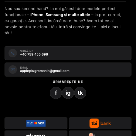
Nou sau second hand? La noi găsești doar modele perfect
funcționale –
iPhone, Samsung și multe altele
– la preț corect,
cu garanție. Accesorii, încărcătoare, huse? Avem tot ce ai
nevoie pentru telefonul tău. Intră și convinge-te – aici e locul
tău!
SUNĂ-NE
📞
+40 759 455 696
EMAIL
✉️
appleplugromania@gmail.com
URMĂREȘTE-NE
f
ig
tk