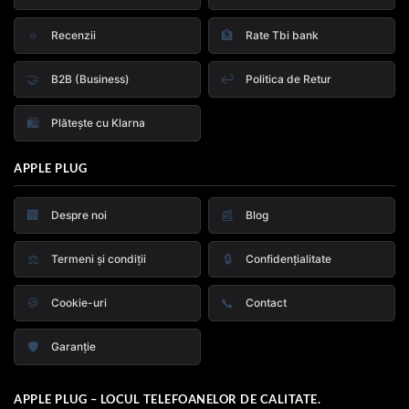
⭐
🏦
Recenzii
Rate Tbi bank
🤝
↩️
B2B (Business)
Politica de Retur
🛍️
Plătește cu Klarna
APPLE PLUG
🏢
📰
Despre noi
Blog
⚖️
🔒
Termeni și condiții
Confidențialitate
🍪
📞
Cookie-uri
Contact
🛡️
Garanție
APPLE PLUG – LOCUL TELEFOANELOR DE CALITATE.