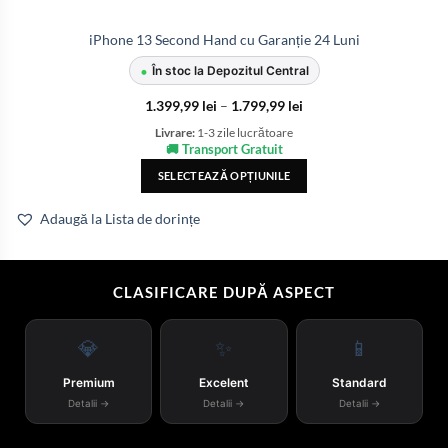
iPhone 13 Second Hand cu Garanție 24 Luni
•
În stoc la Depozitul Central
1.399,99
lei
–
1.799,99
lei
Livrare:
1-3 zile lucrătoare
🚚 Transport Gratuit
SELECTEAZĂ OPȚIUNILE
Adaugă la Lista de dorințe
CLASIFICARE DUPĂ ASPECT
💎
✨
📱
Premium
Excelent
Standard
Detalii →
Detalii →
Detalii →