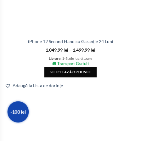
iPhone 12 Second Hand cu Garanție 24 Luni
1.049,99
lei
–
1.499,99
lei
Livrare:
1-3 zile lucrătoare
🚚 Transport Gratuit
SELECTEAZĂ OPȚIUNILE
Adaugă la Lista de dorințe
-100 lei