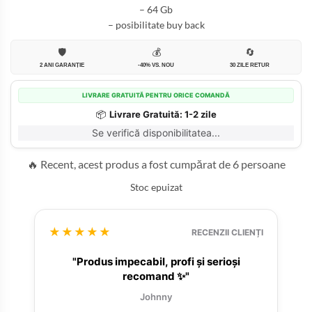
– 64 Gb
– posibilitate buy back
🛡️
💰
🔄
2 ANI GARANȚIE
-40% VS. NOU
30 ZILE RETUR
LIVRARE GRATUITĂ PENTRU ORICE COMANDĂ
📦
Livrare Gratuită: 1-2 zile
Se verifică disponibilitatea...
🔥 Recent, acest produs a fost cumpărat de 6 persoane
Stoc epuizat
★★★★★
RECENZII CLIENȚI
"Produs impecabil, profi și serioși
recomand ✨"
Johnny