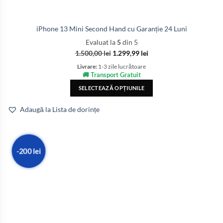
iPhone 13 Mini Second Hand cu Garanție 24 Luni
Evaluat la
5
din 5
1.500,00
lei
1.299,99
lei
Livrare:
1-3 zile lucrătoare
🚚 Transport Gratuit
SELECTEAZĂ OPȚIUNILE
Adaugă la Lista de dorințe
-200 lei