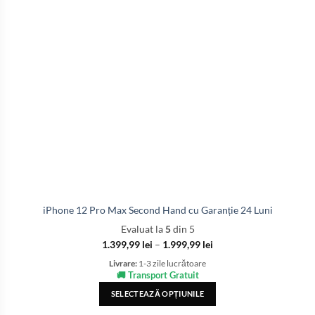
iPhone 12 Pro Max Second Hand cu Garanție 24 Luni
Evaluat la
5
din 5
1.399,99
lei
–
1.999,99
lei
Livrare:
1-3 zile lucrătoare
🚚 Transport Gratuit
SELECTEAZĂ OPȚIUNILE