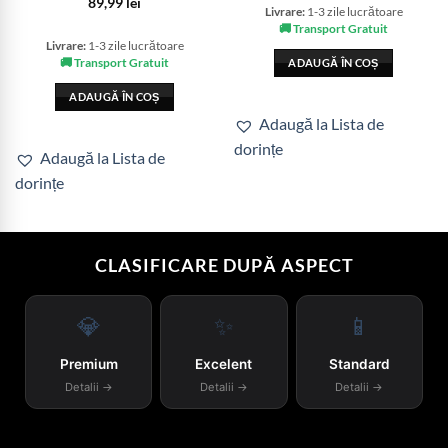
89,99
lei
Livrare:
1-3 zile lucrătoare
🚚 Transport Gratuit
Livrare:
1-3 zile lucrătoare
🚚 Transport Gratuit
ADAUGĂ ÎN COȘ
ADAUGĂ ÎN COȘ
Adaugă la Lista de
dorințe
Adaugă la Lista de
dorințe
CLASIFICARE DUPĂ ASPECT
💎
✨
📱
Premium
Excelent
Standard
Detalii →
Detalii →
Detalii →