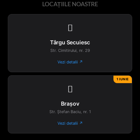
LOCAȚIILE NOASTRE

Târgu Secuiesc
Str. Cimitirului, nr. 29
Vezi detalii ↗
1 IUNIE

Brașov
Str. Ștefan Baciu, nr. 1
Vezi detalii ↗