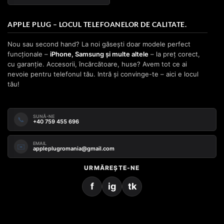
APPLE PLUG – LOCUL TELEFOANELOR DE CALITATE.
Nou sau second hand? La noi găsești doar modele perfect
funcționale –
iPhone, Samsung și multe altele
– la preț corect,
cu garanție. Accesorii, încărcătoare, huse? Avem tot ce ai
nevoie pentru telefonul tău. Intră și convinge-te – aici e locul
tău!
SUNĂ-NE
📞
+40 759 455 696
EMAIL
✉️
appleplugromania@gmail.com
URMĂREȘTE-NE
f
ig
tk