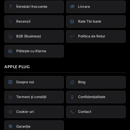
❓
🚚
Întrebări frecvente
Livrare
⭐
🏦
Recenzii
Rate Tbi bank
🤝
↩️
B2B (Business)
Politica de Retur
🛍️
Plătește cu Klarna
APPLE PLUG
🏢
📰
Despre noi
Blog
⚖️
🔒
Termeni și condiții
Confidențialitate
🍪
📞
Cookie-uri
Contact
🛡️
Garanție