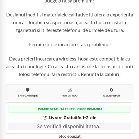
Alege o husa premium!
Designul inedit si materialele calitative iti ofera o experienta
unica. Durabila si aspectuoasa, aceasta husa rezista la
zgarieturi si iti fereste telefonul de urmele de uzura.
Permite orice incarcare, fara probleme!
Daca preferi incarcarea wireless, husa este compatibila cu
aceasta tehnologie. Cu aceasta carcasa de la Techsuit, iti poti
folosi telefonul fara restrictii. Renunta la cabluri!
🛡️
💰
🔄
2 ANI GARANȚIE
-40% VS. NOU
30 ZILE RETUR
LIVRARE GRATUITĂ PENTRU ORICE COMANDĂ
📦
Livrare Gratuită: 1-2 zile
Se verifică disponibilitatea...
Stoc epuizat