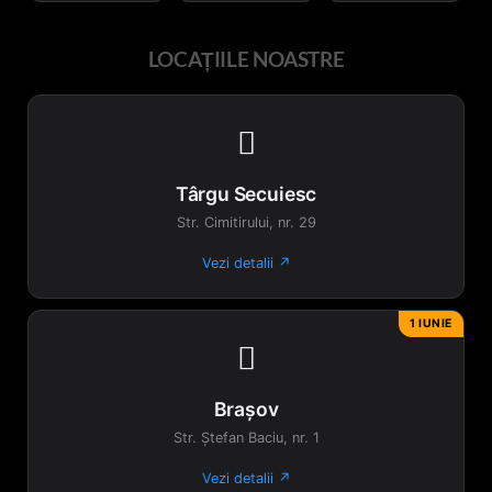
LOCAȚIILE NOASTRE

Târgu Secuiesc
Str. Cimitirului, nr. 29
Vezi detalii ↗
1 IUNIE

Brașov
Str. Ștefan Baciu, nr. 1
Vezi detalii ↗