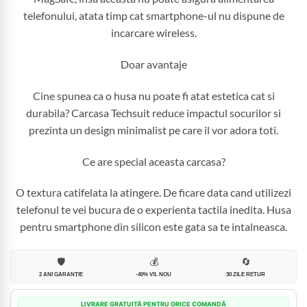
telefonului, atata timp cat smartphone-ul nu dispune de
incarcare wireless.
Doar avantaje
Cine spunea ca o husa nu poate fi atat estetica cat si
durabila? Carcasa Techsuit reduce impactul socurilor si
prezinta un design minimalist pe care il vor adora toti.
Ce are special aceasta carcasa?
O textura catifelata la atingere. De ficare data cand utilizezi
telefonul te vei bucura de o experienta tactila inedita. Husa
pentru smartphone din silicon este gata sa te intalneasca.
🛡️
💰
🔄
2 ANI GARANȚIE
-40% VS. NOU
30 ZILE RETUR
LIVRARE GRATUITĂ PENTRU ORICE COMANDĂ