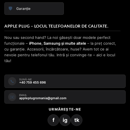
🛡️
Garanție
APPLE PLUG – LOCUL TELEFOANELOR DE CALITATE.
Nou sau second hand? La noi găsești doar modele perfect
funcționale –
iPhone, Samsung și multe altele
– la preț corect,
cu garanție. Accesorii, încărcătoare, huse? Avem tot ce ai
nevoie pentru telefonul tău. Intră și convinge-te – aici e locul
tău!
SUNĂ-NE
📞
+40 759 455 696
EMAIL
✉️
appleplugromania@gmail.com
URMĂREȘTE-NE
f
ig
tk