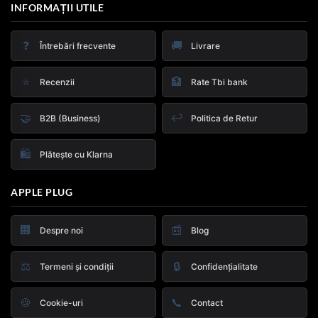
INFORMAȚII UTILE
❓
🚚
Întrebări frecvente
Livrare
⭐
🏦
Recenzii
Rate Tbi bank
🤝
↩️
B2B (Business)
Politica de Retur
🛍️
Plătește cu Klarna
APPLE PLUG
🏢
📰
Despre noi
Blog
⚖️
🔒
Termeni și condiții
Confidențialitate
🍪
📞
Cookie-uri
Contact