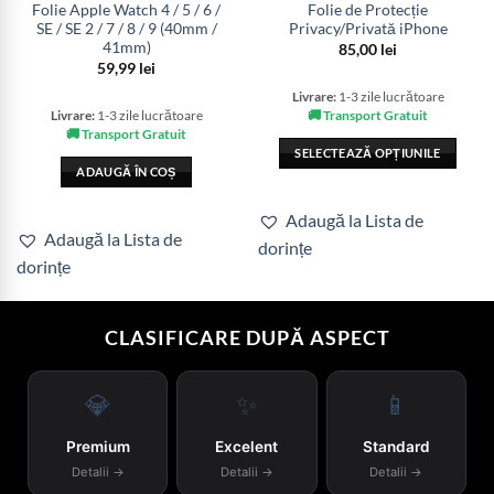
Folie Apple Watch 4 / 5 / 6 /
Folie de Protecție
SE / SE 2 / 7 / 8 / 9 (40mm /
Privacy/Privată iPhone
41mm)
85,00
lei
59,99
lei
Livrare:
1-3 zile lucrătoare
🚚 Transport Gratuit
Livrare:
1-3 zile lucrătoare
🚚 Transport Gratuit
SELECTEAZĂ OPȚIUNILE
ADAUGĂ ÎN COȘ
Acest
produs
Adaugă la Lista de
are
Adaugă la Lista de
dorințe
mai
dorințe
multe
variații.
Opțiunile
CLASIFICARE DUPĂ ASPECT
pot
fi
alese
💎
✨
📱
în
pagina
Premium
Excelent
Standard
produsului.
Detalii →
Detalii →
Detalii →