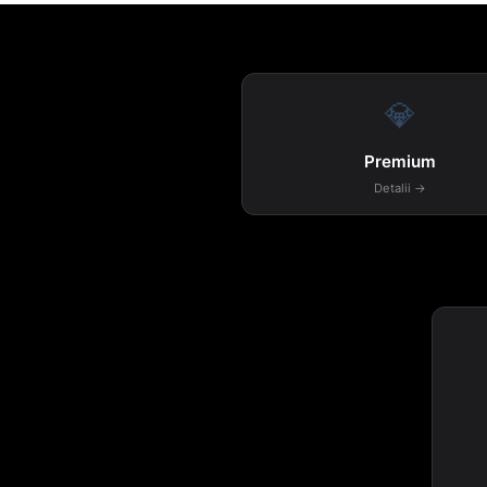
💎
Premium
Detalii →