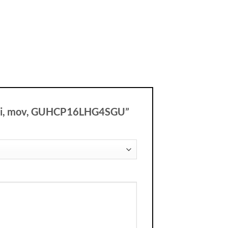
clipici, mov, GUHCP16LHG4SGU”