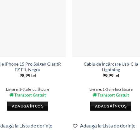
lie iPhone 15 Pro Spigen Glas.tR
Cablu de Încărcare Usb-C la
EZ Fit, Negru
Lightning
98,99
lei
99,99
lei
Livrare:
1-3 zile lucrătoare
Livrare:
1-3 zile lucrătoare
🚚 Transport Gratuit
🚚 Transport Gratuit
ADAUGĂ ÎN COȘ
ADAUGĂ ÎN COȘ
daugă la Lista de dorințe
Adaugă la Lista de dorințe