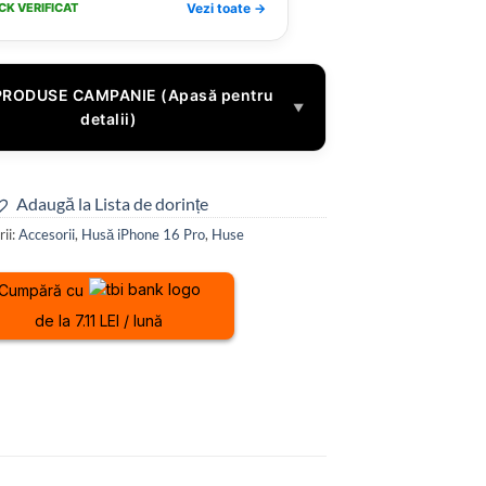
CK VERIFICAT
Vezi toate →
PRODUSE CAMPANIE (Apasă pentru
▼
detalii)
Adaugă la Lista de dorințe
ii:
Accesorii
,
Husă iPhone 16 Pro
,
Huse
Cumpără cu
de la 7.11 LEI / lună