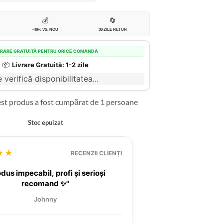
💰
🔄
-40% VS. NOU
30 ZILE RETUR
VRARE GRATUITĂ PENTRU ORICE COMANDĂ
📦
Livrare Gratuită: 1-2 zile
 verifică disponibilitatea...
est produs a fost cumpărat de 1 persoane
Stoc epuizat
★★
RECENZII CLIENȚI
dus impecabil, profi și serioși
recomand ✨"
Johnny