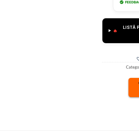
FEEDBA
LISTĂ 
🔥
Categor