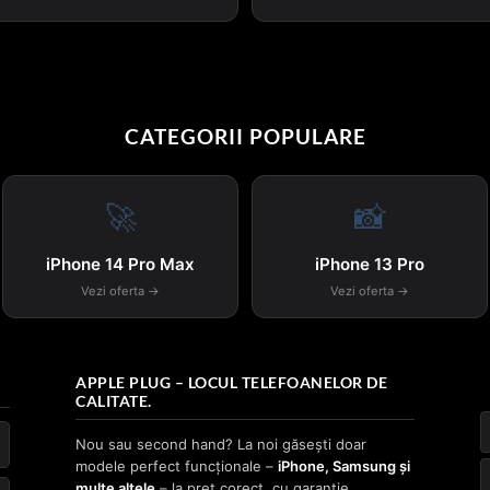
CATEGORII POPULARE
🚀
📸
iPhone 14 Pro Max
iPhone 13 Pro
Vezi oferta →
Vezi oferta →
APPLE PLUG – LOCUL TELEFOANELOR DE
CALITATE.
Nou sau second hand? La noi găsești doar
modele perfect funcționale –
iPhone, Samsung și
multe altele
– la preț corect, cu garanție.