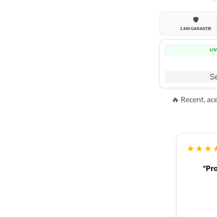
🛡️
2 ANI GARANȚIE
LI
Se
🔥 Recent, ac
★★★
"Pro