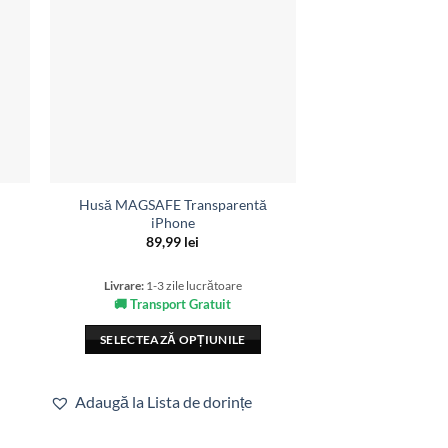
Husă MAGSAFE Transparentă
Husa Protectie 
iPhone
Apple iPhone 12 Pr
Neg
89,99
lei
69,9
Livrare:
1-3 zile lucrătoare
🚚 Transport Gratuit
Livrare:
1-3 zil
🚚 Transpor
SELECTEAZĂ OPȚIUNILE
ADAUGĂ 
Acest
produs
Adaugă la Lista de dorințe
are
Adaugă la Lista
mai