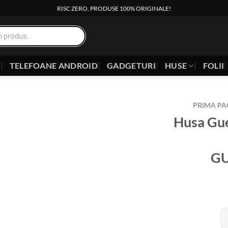
RISC ZERO, PRODUSE 100% ORIGINALE!
E
TELEFOANE ANDROID
GADGETURI
HUSE
FOLII
PRIMA PA
Husa Gue
G