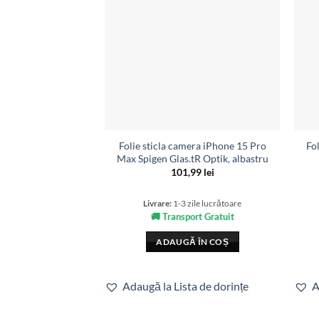
Folie sticla camera iPhone 15 Pro
Fo
Max Spigen Glas.tR Optik, albastru
101,99
lei
Livrare:
1-3 zile lucrătoare
🚚 Transport Gratuit
ADAUGĂ ÎN COȘ
Adaugă la Lista de dorințe
A