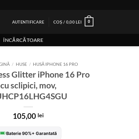
0
AUTENTIFICARE
COȘ /
0,00
LEI
ÎNCĂRCĂTOARE
GINĂ
/
HUSE
/
HUSĂ IPHONE 16 PRO
ss Glitter iPhone 16 Pro
cu sclipici, mov,
UHCP16LHG4SGU
105,00
lei
Baterie 90%+ Garantată