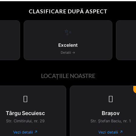
CLASIFICARE DUPĂ ASPECT
✨
Excelent
Detalii →
LOCAȚIILE NOASTRE


Târgu Secuiesc
Brașov
Str. Cimitirului, nr. 29
Str. Ștefan Baciu, nr. 1
Vezi detalii ↗
Vezi detalii ↗