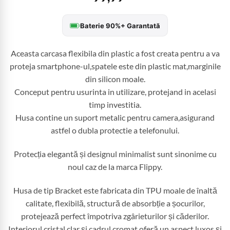
Baterie 90%+ Garantată
Aceasta carcasa flexibila din plastic a fost creata pentru a va
proteja smartphone-ul,spatele este din plastic mat,marginile
din silicon moale.
Conceput pentru usurinta in utilizare, protejand in acelasi
timp investitia.
Husa contine un suport metalic pentru camera,asigurand
astfel o dubla protectie a telefonului.
Protecția elegantă și designul minimalist sunt sinonime cu
noul caz de la marca Flippy.
Husa de tip Bracket este fabricata din TPU moale de înaltă
calitate, flexibilă, structură de absorbție a șocurilor,
protejează perfect împotriva zgârieturilor și căderilor.
Interiorul cristal clar și cadrul cromat oferă un aspect luxos și