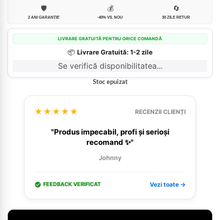
🛡️
💰
🔄
2 ANI GARANȚIE
-40% VS. NOU
30 ZILE RETUR
LIVRARE GRATUITĂ PENTRU ORICE COMANDĂ
📦
Livrare Gratuită: 1-2 zile
Se verifică disponibilitatea...
Stoc epuizat
★★★★★
RECENZII CLIENȚI
"Produs impecabil, profi și serioși
recomand ✨"
Johnny
FEEDBACK VERIFICAT
Vezi toate →