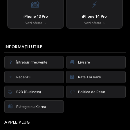
📸
⚡
iPhone 13 Pro
iPhone 14 Pro
Vezi oferta →
Vezi oferta →
INFORMAȚII UTILE
❓
🚚
Întrebări frecvente
Livrare
⭐
🏦
Recenzii
Rate Tbi bank
🤝
↩️
B2B (Business)
Politica de Retur
🛍️
Plătește cu Klarna
APPLE PLUG