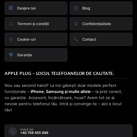
🏢
📰
Despre noi
Blog
⚖️
🔒
Termeni și condiții
Confidențialitate
🍪
📞
Cookie-uri
Contact
🛡️
Garanție
APPLE PLUG – LOCUL TELEFOANELOR DE CALITATE.
Nou sau second hand? La noi găsești doar modele perfect
funcționale –
iPhone, Samsung și multe altele
– la preț corect,
cu garanție. Accesorii, încărcătoare, huse? Avem tot ce ai
nevoie pentru telefonul tău. Intră și convinge-te – aici e locul
tău!
SUNĂ-NE
📞
+40 759 455 696