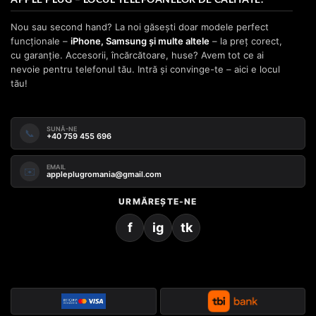
Nou sau second hand? La noi găsești doar modele perfect
funcționale –
iPhone, Samsung și multe altele
– la preț corect,
cu garanție. Accesorii, încărcătoare, huse? Avem tot ce ai
nevoie pentru telefonul tău. Intră și convinge-te – aici e locul
tău!
SUNĂ-NE
📞
+40 759 455 696
EMAIL
✉️
appleplugromania@gmail.com
URMĂREȘTE-NE
f
ig
tk