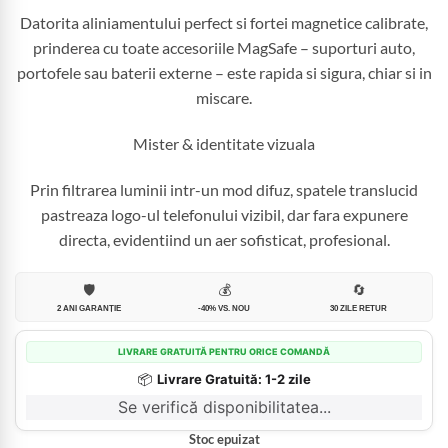
Datorita aliniamentului perfect si fortei magnetice calibrate,
prinderea cu toate accesoriile MagSafe – suporturi auto,
portofele sau baterii externe – este rapida si sigura, chiar si in
miscare.
Mister & identitate vizuala
Prin filtrarea luminii intr-un mod difuz, spatele translucid
pastreaza logo-ul telefonului vizibil, dar fara expunere
directa, evidentiind un aer sofisticat, profesional.
🛡️
💰
🔄
2 ANI GARANȚIE
-40% VS. NOU
30 ZILE RETUR
LIVRARE GRATUITĂ PENTRU ORICE COMANDĂ
📦
Livrare Gratuită: 1-2 zile
Se verifică disponibilitatea...
Stoc epuizat