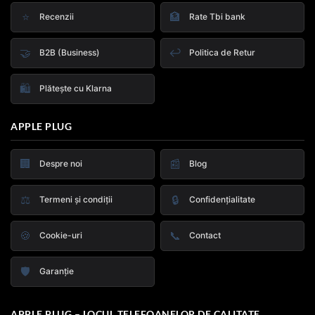
⭐
🏦
Recenzii
Rate Tbi bank
🤝
↩️
B2B (Business)
Politica de Retur
🛍️
Plătește cu Klarna
APPLE PLUG
🏢
📰
Despre noi
Blog
⚖️
🔒
Termeni și condiții
Confidențialitate
🍪
📞
Cookie-uri
Contact
🛡️
Garanție
APPLE PLUG – LOCUL TELEFOANELOR DE CALITATE.